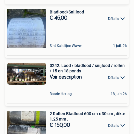
Bladlood/Snijlood
€ 45,00
Détails
Sint-Katelijne-Waver
1 juil. 26
0242. Lood / bladlood / snijlood / rollen
/ 15 en 18 ponds
Voir description
Détails
Baarle-Hertog
18 juin 26
2 Rollen Bladlood 600 cm x 30 cm , dikte
1.25 mm .
€ 150,00
Détails