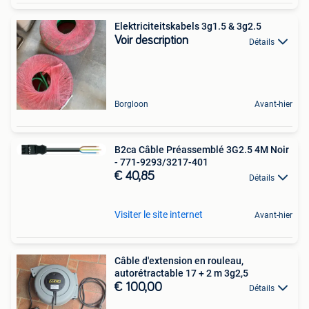
Elektriciteitskabels 3g1.5 & 3g2.5
Voir description
Détails
Borgloon
Avant-hier
B2ca Câble Préassemblé 3G2.5 4M Noir
- 771-9293/3217-401
€ 40,85
Détails
Visiter le site internet
Avant-hier
Câble d'extension en rouleau,
autorétractable 17 + 2 m 3g2,5
€ 100,00
Détails