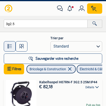
Électricité & Câbles
Trier par
Toutes les distances…
Sauvegarder votre recherche
Filtres
Bricolage & Construction
Électricité & Câbl
Kabelhaspel H07RN-F 3G2.5 25M IP44
€ 82,18
Détails
Pub au top