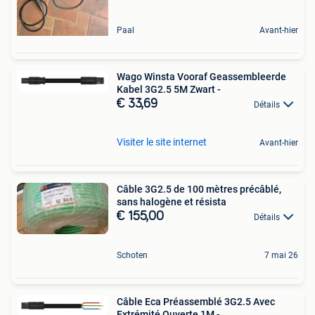
Paal
Avant-hier
Wago Winsta Vooraf Geassembleerde
Kabel 3G2.5 5M Zwart -
€ 33,69
Détails
Visiter le site internet
Avant-hier
Câble 3G2.5 de 100 mètres précâblé,
sans halogène et résista
€ 155,00
Détails
Schoten
7 mai 26
Câble Eca Préassemblé 3G2.5 Avec
Extrémité Ouverte 1M -