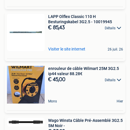
LAPP Olflex Classic 110 H
Besturingskabel 3G2.5 - 10019945
€ 85,43
Détails
Visiter le site internet
26 juil. 26
enrouleur de câble Wilmart 25M 3G2.5
ip44 valeur 88.28€
€ 45,00
Détails
Mons
Hier
Wago Winsta Câble Pré-Assemblé 3G2.5
5M Noir -