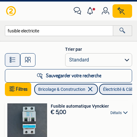
Électricité & Câbles
Trier par
Toutes les distances…
Sauvegarder votre recherche
Filtres
Bricolage & Construction
Électricité & Câbl
Fusible automatique Vynckier
€ 5,00
Détails