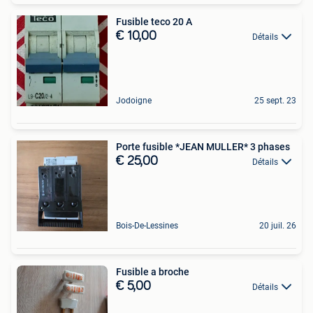
Fusible teco 20 A
€ 10,00
Détails
Jodoigne
25 sept. 23
Porte fusible *JEAN MULLER* 3 phases
€ 25,00
Détails
Bois-De-Lessines
20 juil. 26
Fusible a broche
€ 5,00
Détails