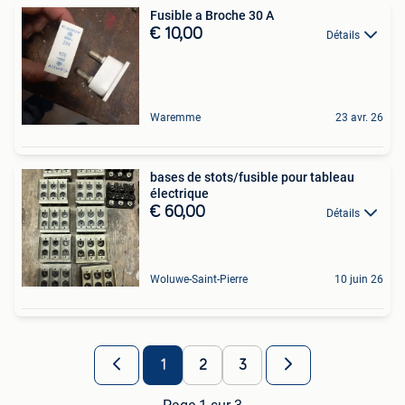
Fusible a Broche 30 A
€ 10,00
Détails
Waremme
23 avr. 26
bases de stots/fusible pour tableau
électrique
€ 60,00
Détails
Woluwe-Saint-Pierre
10 juin 26
1
2
3