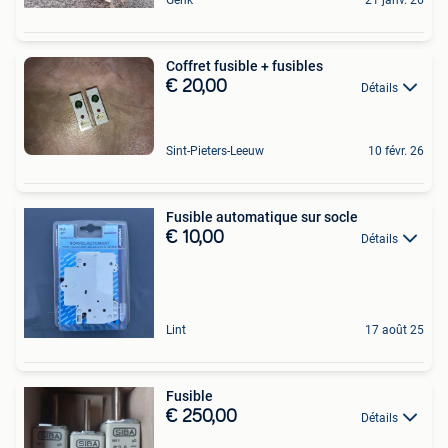
Genk
21 janv. 26
Coffret fusible + fusibles
€ 20,00
Détails
Sint-Pieters-Leeuw
10 févr. 26
Fusible automatique sur socle
€ 10,00
Détails
Lint
17 août 25
Fusible
€ 250,00
Détails