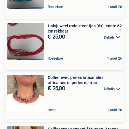
Roeselare
1 août 26
Halsjuweel rode steentjes (6x) lengte 62
cm rekbaar
€ 25,00
Détails
Roeselare
1 août 26
Collier avec perles artisanales
africaines et perles de troc
€ 26,00
Détails
Uccle
1 août 26
Collier avec pendentif Murano, 3 rangs