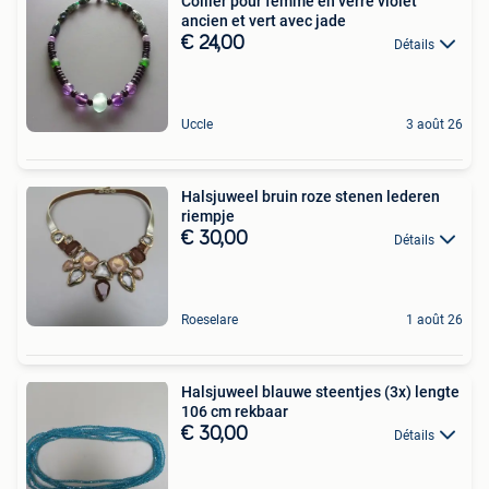
Collier pour femme en verre violet
ancien et vert avec jade
€ 24,00
Détails
Uccle
3 août 26
Halsjuweel bruin roze stenen lederen
riempje
€ 30,00
Détails
Roeselare
1 août 26
Halsjuweel blauwe steentjes (3x) lengte
106 cm rekbaar
€ 30,00
Détails