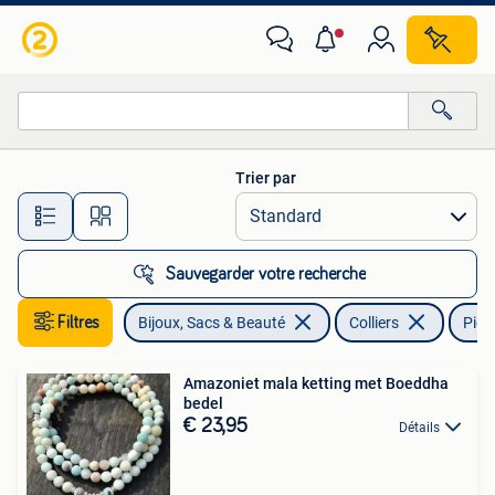
Colliers
Trier par
Toutes les distances…
Sauvegarder votre recherche
Filtres
Bijoux, Sacs & Beauté
Colliers
Pier
Amazoniet mala ketting met Boeddha
bedel
€ 23,95
Détails