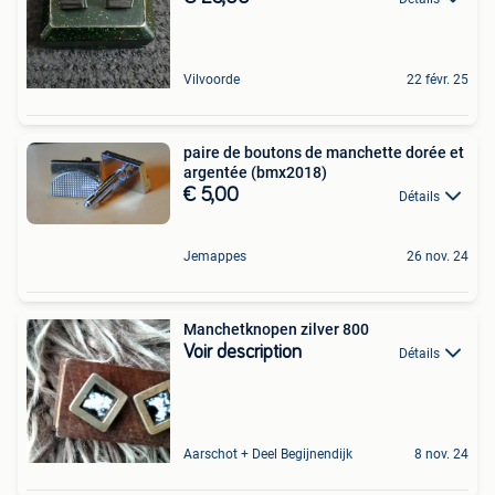
Vilvoorde
22 févr. 25
paire de boutons de manchette dorée et
argentée (bmx2018)
€ 5,00
Détails
Jemappes
26 nov. 24
Manchetknopen zilver 800
Voir description
Détails
Aarschot + Deel Begijnendijk
8 nov. 24