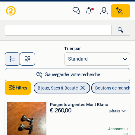
Boutons de manchette
Trier par
Toutes les distances…
Sauvegarder votre recherche
Filtres
Bijoux, Sacs & Beauté
Boutons de manchet
Poignets argentés Mont Blanc
€ 260,00
Détails
Annonce au
top