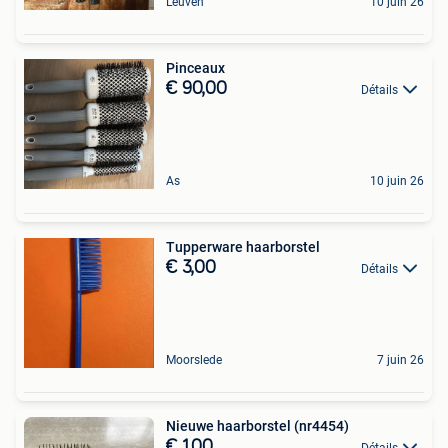
Leuven
10 juin 26
Pinceaux
€ 90,00
Détails
As
10 juin 26
Tupperware haarborstel
€ 3,00
Détails
Moorslede
7 juin 26
Nieuwe haarborstel (nr4454)
€ 1,00
Détails