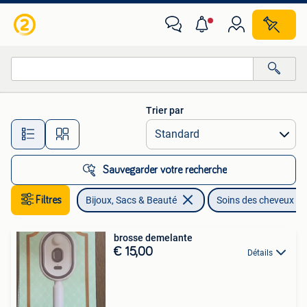
Beauté | Soins des cheveux
Trier par
Toutes les distances…
Sauvegarder votre recherche
Filtres
Bijoux, Sacs & Beauté
Soins des cheveux
brosse demelante
€ 15,00
Détails