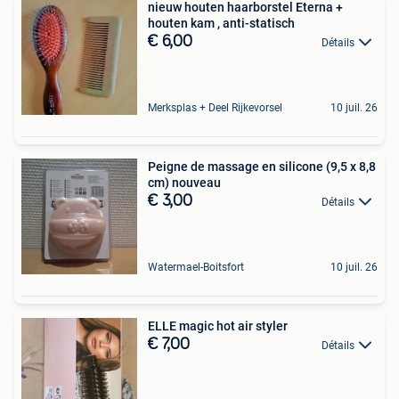
nieuw houten haarborstel Eterna +
houten kam , anti-statisch
€ 6,00
Détails
Merksplas + Deel Rijkevorsel
10 juil. 26
Peigne de massage en silicone (9,5 x 8,8
cm) nouveau
€ 3,00
Détails
Watermael-Boitsfort
10 juil. 26
ELLE magic hot air styler
€ 7,00
Détails