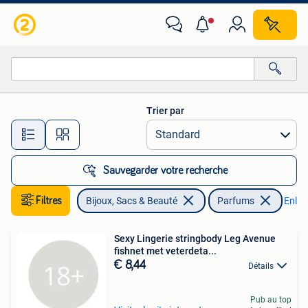
Beauté | Parfums
Trier par
Toutes les distances…
Sauvegarder votre recherche
Filtres
Bijoux, Sacs & Beauté
Parfums
Enleve
Sexy Lingerie stringbody Leg Avenue
fishnet met veterdeta...
€ 8,44
Détails
Pub au top