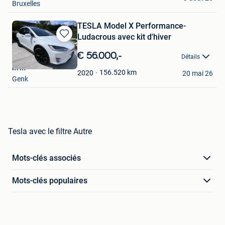
Bruxelles
TESLA Model X Performance-
Ludacrous avec kit d'hiver
Sauvegarder
dans
€ 56.000,-
Détails
Mes
m m
Favoris
156.520
km
2020
20 mai 26
Genk
Tesla avec le filtre Autre
Mots-clés associés
Mots-clés populaires