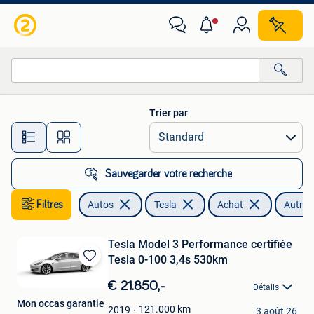
Tesla
Trier par
Toutes les distances…
Sauvegarder votre recherche
Filtres
Autos
Tesla
Achat
Autre
Tesla Model 3 Performance certifiée
Tesla 0-100 3,4s 530km
Sauvegarder
dans
€ 21.850,-
Détails
Mes
Mon occas garantie
Favoris
121.000
km
2019
3 août 26