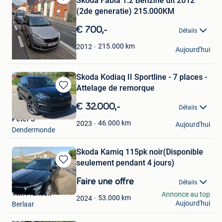
Skoda Fabia 1.2 Benzine uit 2012
Sauvegarder
(2de generatie) 215.000KM
dans
Mes
€ 700,-
Détails
Favoris
Jord
215.000
km
2012
Aujourd'hui
Sint-Martens-Lierde
Skoda Kodiaq II Sportline - 7 places -
Attelage de remorque
Sauvegarder
dans
€ 32.000,-
Détails
Mes
Peter S
Favoris
46.000
km
2023
Aujourd'hui
Dendermonde
Skoda Kamiq 115pk noir(Disponible
seulement pendant 4 jours)
Sauvegarder
dans
Faire une offre
Détails
Mes
Tim Fransen
Annonce au top
Favoris
53.000
km
2024
Sauvegarder
Aujourd'hui
Berlaar
dans
Mes