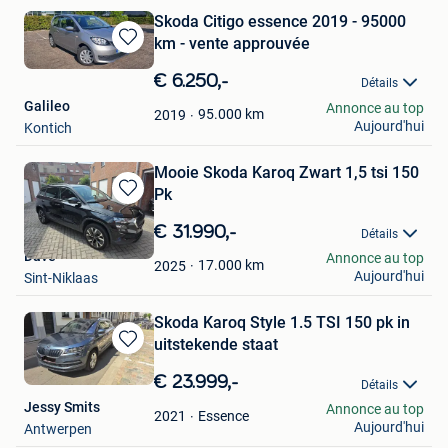
Skoda Citigo essence 2019 - 95000
km - vente approuvée
Sauvegarder
dans
€ 6.250,-
Détails
Mes
Galileo
Annonce au top
Favoris
95.000
km
2019
Aujourd'hui
Kontich
Mooie Skoda Karoq Zwart 1,5 tsi 150
Pk
Sauvegarder
dans
€ 31.990,-
Détails
Mes
Dave
Annonce au top
Favoris
17.000
km
2025
Aujourd'hui
Sint-Niklaas
Skoda Karoq Style 1.5 TSI 150 pk in
uitstekende staat
Sauvegarder
dans
€ 23.999,-
Détails
Mes
Jessy Smits
Annonce au top
Favoris
Essence
2021
Aujourd'hui
Antwerpen