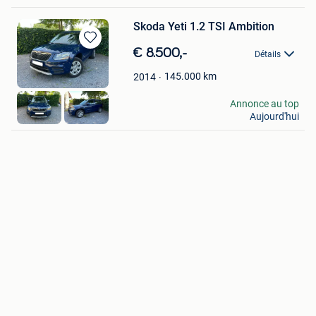
Skoda Yeti 1.2 TSI Ambition
Sauvegarder
€ 8.500,-
Détails
dans
Mes
145.000
km
2014
Favoris
S.boucke
Annonce au top
Aujourd'hui
Gent