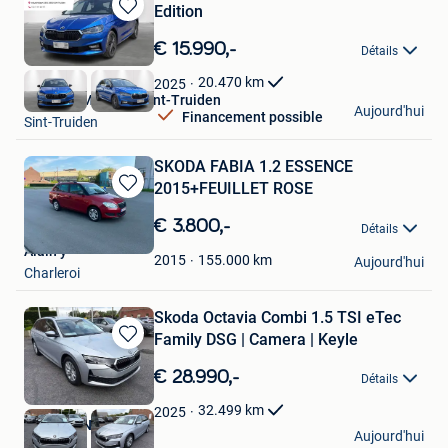
Edition
Sauvegarder
dans
€ 15.990,-
Détails
Mes
Favoris
20.470
km
2025
Nissan GMS Store Sint-Truiden
Aujourd'hui
Financement possible
Sint-Truiden
SKODA FABIA 1.2 ESSENCE
2015+FEUILLET ROSE
Sauvegarder
dans
€ 3.800,-
Détails
Mes
Alain y
Favoris
155.000
km
2015
Aujourd'hui
Charleroi
Skoda Octavia Combi 1.5 TSI eTec
Family DSG | Camera | Keyle
Sauvegarder
dans
€ 28.990,-
Détails
Mes
Favoris
32.499
km
2025
GARAGE NEIRYNCK
Aujourd'hui
Zulte