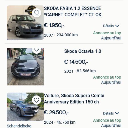
SKODA FABIA 1.2 ESSENCE
*CARNET COMPLET* CT OK
Sauvegarder
dans
€ 1.950,-
Détails
Mes
LUXURY MOTORS
Annonce au top
Favoris
234.000
km
2007
Aujourd'hui
Mellet
Skoda Octavia 1.0
Sauvegarder
dans
€ 14.500,-
Mes
Favoris
82.566
km
2021
Home Touch
Annonce au top
Aujourd'hui
Vilvoorde
Voiture, Skoda Superb Combi
Anniversary Edition 150 ch
Sauvegarder
dans
€ 29.500,-
Détails
Mes
Stefaan Goessens
Annonce au top
Favoris
46.750
km
2024
Aujourd'hui
Schendelbeke