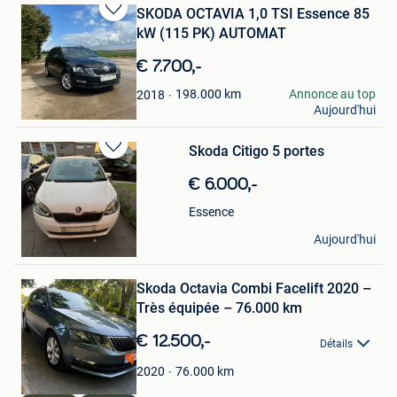
SKODA OCTAVIA 1,0 TSI Essence 85
Sauvegarder
kW (115 PK) AUTOMAT
dans
Mes
€ 7.700,-
Favoris
Hadii
198.000
km
Annonce au top
2018
Aujourd'hui
Oreye
Skoda Citigo 5 portes
Sauvegarder
dans
€ 6.000,-
Mes
Favoris
Essence
mister
Aujourd'hui
Herstal
Sauvegarder
Skoda Octavia Combi Facelift 2020 –
dans
Mes
Très équipée – 76.000 km
Favoris
€ 12.500,-
Détails
76.000
km
2020