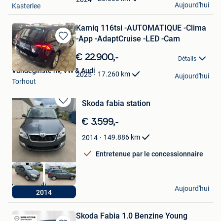
Aujourd'hui
Kasterlee
Kamiq 116tsi -AUTOMATIQUE -Clima
-App -AdaptCruise -LED -Cam
Sauvegarder
dans
€ 22.900,-
Détails
Mes
Vandeginste nv, VW & Audi
Favoris
17.260
km
2025
Aujourd'hui
Torhout
Skoda fabia station
Sauvegarder
dans
€ 3.599,-
Mes
Favoris
149.886
km
2014
Entretenue par le concessionnaire
Ahmad Najdi
Aujourd'hui
2014
Willebroek
Skoda Fabia 1.0 Benzine Young