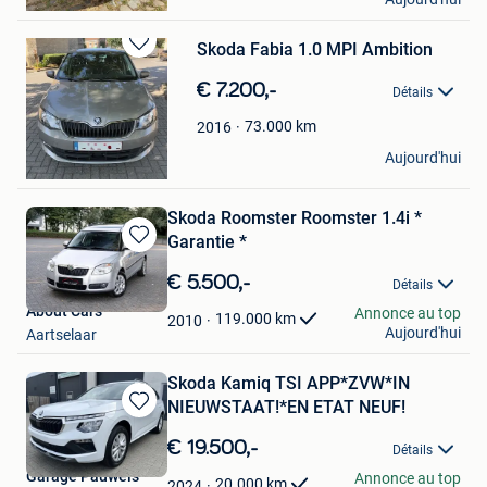
Pulderbos
Skoda Fabia 1.0 MPI Ambition
Sauvegarder
dans
€ 7.200,-
Détails
Mes
Favoris
73.000
km
2016
Frederik
Aujourd'hui
Bonheiden
Skoda Roomster Roomster 1.4i *
Garantie *
Sauvegarder
dans
€ 5.500,-
Détails
Mes
About Cars
Annonce au top
Favoris
119.000
km
2010
Aujourd'hui
Aartselaar
Skoda Kamiq TSI APP*ZVW*IN
NIEUWSTAAT!*EN ETAT NEUF!
Sauvegarder
dans
€ 19.500,-
Détails
Mes
Garage Pauwels
Annonce au top
Favoris
20.000
km
2024