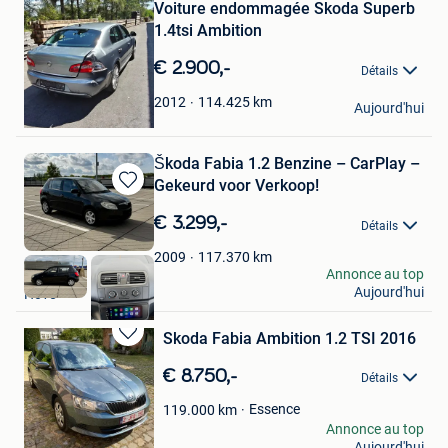
Voiture endommagée Skoda Superb
Favoris
1.4tsi Ambition
€ 2.900,-
Détails
vinceh
114.425
km
2012
Aujourd'hui
Hever
Škoda Fabia 1.2 Benzine – CarPlay –
Gekeurd voor Verkoop!
Sauvegarder
dans
€ 3.299,-
Détails
Mes
Favoris
117.370
km
2009
Rad
Annonce au top
Aujourd'hui
Hove
Skoda Fabia Ambition 1.2 TSI 2016
Sauvegarder
dans
€ 8.750,-
Détails
Mes
Favoris
Essence
119.000
km
Ravi Van Steen
Annonce au top
Aujourd'hui