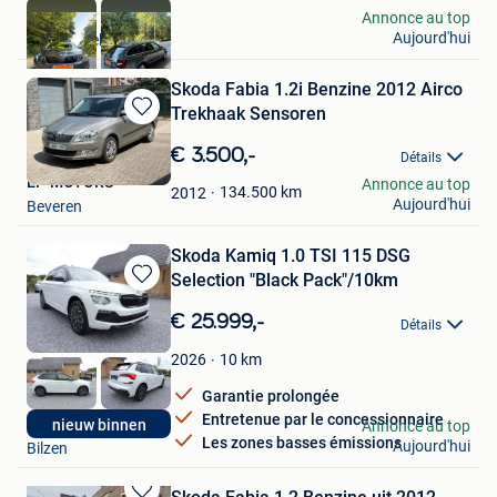
Oussi
Annonce au top
Aujourd'hui
Schaerbeek
Skoda Fabia 1.2i Benzine 2012 Airco
Trekhaak Sensoren
Sauvegarder
dans
€ 3.500,-
Détails
Mes
EF-MOTORS
Annonce au top
Favoris
134.500
km
2012
Aujourd'hui
Beveren
Skoda Kamiq 1.0 TSI 115 DSG
Selection "Black Pack"/10km
Sauvegarder
dans
€ 25.999,-
Détails
Mes
Favoris
10
km
2026
Garantie prolongée
Entretenue par le concessionnaire
autoslimburg
nieuw binnen
Annonce au top
Les zones basses émissions
Aujourd'hui
Bilzen