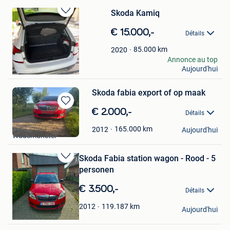
Skoda Kamiq
Sauvegarder
dans
€ 15.000,-
Détails
Mes
Favoris
85.000
km
2020
Dom90
Annonce au top
Aujourd'hui
Waimes
Skoda fabia export of op maak
Sauvegarder
€ 2.000,-
Détails
dans
mathias
Mes
165.000
km
2012
Aujourd'hui
Waasmunster
Favoris
Skoda Fabia station wagon - Rood - 5
Sauvegarder
personen
dans
Mes
€ 3.500,-
Détails
Favoris
Ferre Crombé
119.187
km
2012
Aujourd'hui
Weerde