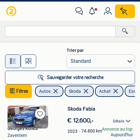
Skoda
Trier par
Toutes les distances…
Sauvegarder votre recherche
Filtres
Autos
Skoda
Achat
Esse
Skoda Fabia
Sauvegarder
€ 12.600,-
Détails
dans
Georges Korkis
Annonce au top
Mes
74.800
km
2023
Aujourd'hui
Zaventem
Favoris