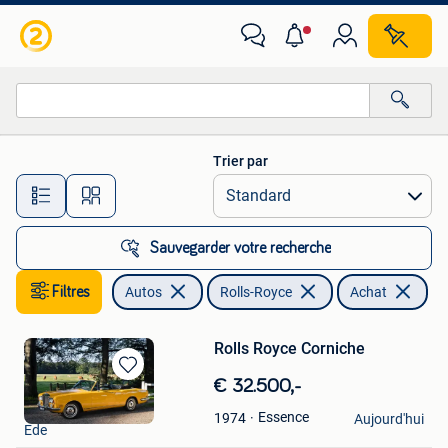
Rolls-Royce
Trier par
Toutes les distances…
Sauvegarder votre recherche
Filtres
Autos
Rolls-Royce
Achat
Rolls Royce Corniche
Sauvegarder
€ 32.500,-
dans
Herman Stöver
Essence
1974
Mes
Aujourd'hui
Ede
Favoris