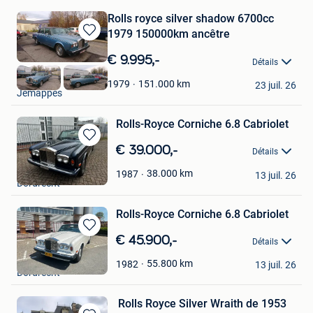
Rolls royce silver shadow 6700cc
1979 150000km ancêtre
Sauvegarder
dans
€ 9.995,-
Détails
Mes
JCARS
Favoris
151.000
km
1979
23 juil. 26
Jemappes
Rolls-Royce Corniche 6.8 Cabriolet
Sauvegarder
€ 39.000,-
Détails
dans
johnny
Mes
38.000
km
1987
13 juil. 26
Dordrecht
Favoris
Rolls-Royce Corniche 6.8 Cabriolet
Sauvegarder
€ 45.900,-
Détails
dans
johnny
Mes
55.800
km
1982
13 juil. 26
Dordrecht
Favoris
Rolls Royce Silver Wraith de 1953