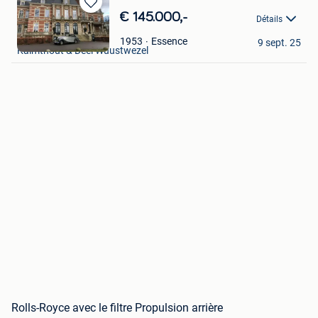
Sauvegarder
€ 145.000,-
Détails
dans
Elie Regnard
Mes
Essence
1953
9 sept. 25
Kalmthout & Deel Wuustwezel
Favoris
Rolls-Royce avec le filtre Propulsion arrière