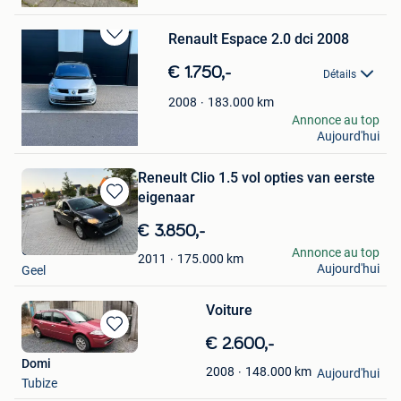
Renault Espace 2.0 dci 2008
Sauvegarder
dans
€ 1.750,-
Détails
Mes
Favoris
183.000
km
2008
gtturbooo
Annonce au top
Aujourd'hui
Brasschaat
Reneult Clio 1.5 vol opties van eerste
eigenaar
Sauvegarder
dans
€ 3.850,-
Mes
Oka Oka
Annonce au top
Favoris
175.000
km
2011
Aujourd'hui
Geel
Voiture
Sauvegarder
€ 2.600,-
dans
Domi
148.000
km
2008
Mes
Aujourd'hui
Tubize
Favoris