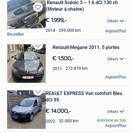
​ Renault Scénic 3 – 1.6 dCi 130 ch
(Moteur à chaîne)
Sauvegarder
dans
€ 1.999,-
Détails
Mes
Abdel
Favoris
295.000
km
2014
Aujourd'hui
Bruxelles
Renault Megane 2011, 5 portes
Sauvegarder
dans
€ 1.500,-
Détails
Mes
Favoris
272.879
km
2011
Yassine M.
Aujourd'hui
Deurne
REAULT EXPRESS Van comfort Bleu
Sauvegarder
dCi 95
dans
Mes
€ 14.000,-
Détails
Favoris
Ben
Annonce au top
32.000
km
2022
Aujourd'hui
Hulshout