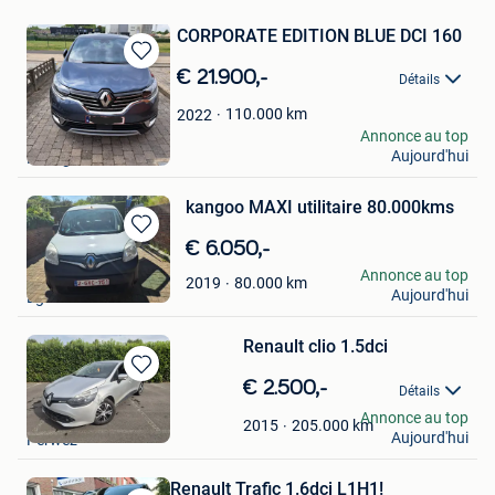
CORPORATE EDITION BLUE DCI 160
Sauvegarder
€ 21.900,-
Détails
dans
Mes
110.000
km
2022
Favoris
Tamer
Annonce au top
Aujourd'hui
Beringen
kangoo MAXI utilitaire 80.000kms
Sauvegarder
€ 6.050,-
dans
Tofdecamp
Annonce au top
80.000
km
2019
Mes
Aujourd'hui
Eghezee
Favoris
Renault clio 1.5dci
Sauvegarder
€ 2.500,-
Détails
dans
DD
Annonce au top
Mes
205.000
km
2015
Aujourd'hui
Perwez
Favoris
Renault Trafic 1.6dci L1H1!