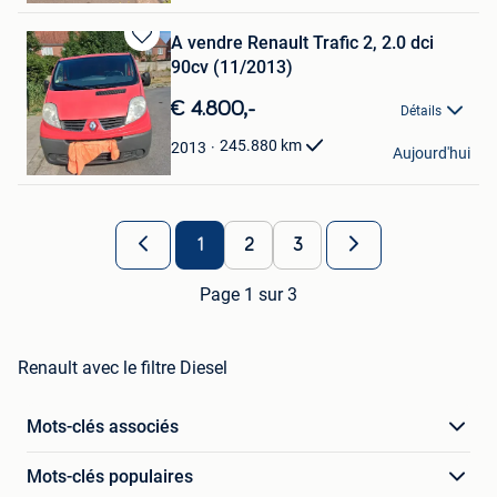
A vendre Renault Trafic 2, 2.0 dci
Sauvegarder
90cv (11/2013)
dans
Mes
€ 4.800,-
Détails
Favoris
Coppens Stéphane
245.880
km
2013
Aujourd'hui
Mouscron
1
2
3
Page 1 sur 3
Renault avec le filtre Diesel
Mots-clés associés
Mots-clés populaires