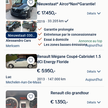
Nieuwstaat* Airco*Navi*Garantie!
Sauvegarder
dans
€ 17.450,-
Détails
Mes
Favoris
33.205
km
2019
Garantie prolongée
Entretenue par le concessionnaire
Nieuwstaat-33000km
Essai à domicile
Alessandro Cars
Annonce au top
Les zones basses émissions
Aujourd'hui
Merksem
Renault Mégane Coupé-Cabriolet 1.5
dCi Energy Floride
Sauvegarder
dans
€ 5.950,-
Détails
Mes
Luc
Favoris
147.000
km
2013
Aujourd'hui
Mechelen-Aan-De-Maas
Renault clio grandtour
Sauvegarder
€ 1.350,-
Détails
dans
Alain