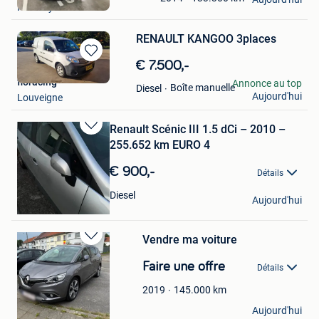
Halanzy
Favoris
RENAULT KANGOO 3places
Sauvegarder
€ 7.500,-
dans
floracing
Annonce au top
Boîte manuelle
Diesel
Mes
Aujourd'hui
Louveigne
Favoris
Renault Scénic III 1.5 dCi – 2010 –
Sauvegarder
255.652 km EURO 4
dans
Mes
€ 900,-
Détails
Favoris
Samya
Diesel
Aujourd'hui
Wilrijk
Vendre ma voiture
Sauvegarder
dans
Faire une offre
Détails
Mes
Favoris
145.000
km
2019
Taoufiq Bennis
Aujourd'hui
Chatelet