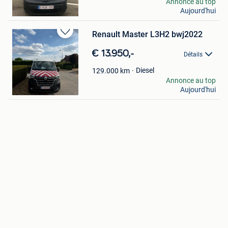
john hermans
Annonce au top
Aujourd'hui
Borgloon
Renault Master L3H2 bwj2022
Sauvegarder
dans
€ 13.950,-
Détails
Mes
Favoris
Diesel
129.000
km
T&K
Annonce au top
Aujourd'hui
Gentbrugge