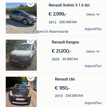
Renault Scénic 3 1.6 dci
Sauvegarder
dans
€ 2.999,-
Détails
Mes
Favoris
250.000
km
2012
melissa
Aujourd'hui
Ruien + Deel Van Avelgem En Waarmaarde
Renault Kangoo
Sauvegarder
dans
€ 21.200,-
Détails
Mes
Favoris
33.800
km
2025
Bob Pouillon
Aujourd'hui
Turnhout
Renault clio
Sauvegarder
dans
€ 950,-
Mes
Favoris
234.000
km
2010
Maknoun Zakaria
Aujourd'hui
Verviers