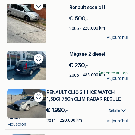
Renault scenic II
Sauvegarder
dans
€ 500,-
Mes
Favoris
220.000
km
2006
brocante
Aujourd'hui
Basecles
Mégane 2 diesel
Sauvegarder
€ 230,-
dans
Gadgets
Annonce au top
485.000
km
2005
Mes
Aujourd'hui
Kemzeke
Favoris
RENAULT CLIO 3 III ICE WATCH
1,5DCI 75Ch CLIM RADAR RECULE
Sauvegarder
dans
€ 1.990,-
Détails
Mes
Imrane
Favoris
220.000
km
2011
Aujourd'hui
Mouscron