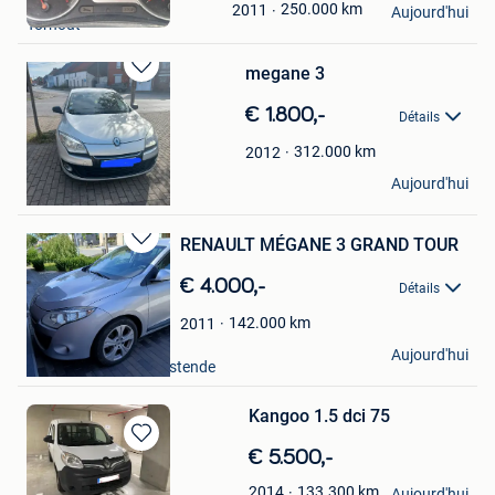
Mes
250.000
km
2011
Aujourd'hui
Torhout
Favoris
megane 3
Sauvegarder
dans
€ 1.800,-
Détails
Mes
Favoris
312.000
km
2012
Mélanie Lecuyer
Aujourd'hui
Bernissart
RENAULT MÉGANE 3 GRAND TOUR
Sauvegarder
dans
€ 4.000,-
Détails
Mes
Favoris
142.000
km
2011
Bram
Aujourd'hui
Nieuwpoort+Deel Westende
Kangoo 1.5 dci 75
Sauvegarder
€ 5.500,-
dans
Ben Lambert
133.300
km
2014
Mes
Aujourd'hui