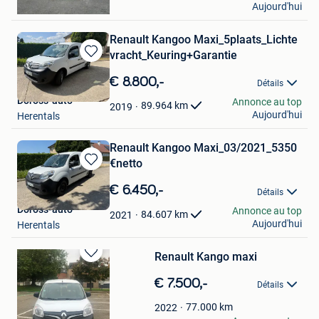
Aujourd'hui
Oostakker
Renault Kangoo Maxi_5plaats_Lichte
vracht_Keuring+Garantie
Sauvegarder
dans
€ 8.800,-
Détails
Mes
Doross-auto
Annonce au top
Favoris
89.964
km
2019
Aujourd'hui
Herentals
Renault Kangoo Maxi_03/2021_5350
€netto
Sauvegarder
dans
€ 6.450,-
Détails
Mes
Doross-auto
Annonce au top
Favoris
84.607
km
2021
Aujourd'hui
Herentals
Renault Kango maxi
Sauvegarder
dans
€ 7.500,-
Détails
Mes
Favoris
77.000
km
2022