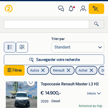
Renault
Trier par
Toutes les distances…
Sauvegarder votre recherche
Filtres
Autos
Renault
Achat
Dies
Topoccasie Renault Master L3 H2
Sauvegarder
dans
€ 14.900,-
Détails
Mes
Favoris
Diesel
2020
tomdek
Annonce au top