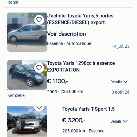
Ranst
J'achète Toyota Yaris,5 portes
(ESSENCE/DIESEL) export.
Sauvegarder
dans
Voir description
Mes
Favoris
Absun
Automatique
Essence
14 juil. 25
Ruisbroek
Toyota Yaris 1298cc à essence
EXPORTATION
Sauvegarder
dans
€ 1.100,-
Détails
Mes
Jan
Favoris
238.000
km
2005
3 août 26
Kemzeke
Toyota Yaris T-Sport 1.5
Sauvegarder
dans
€ 3.200,-
Détails
Mes
Favoris
Essence
205.000
km
tundio456