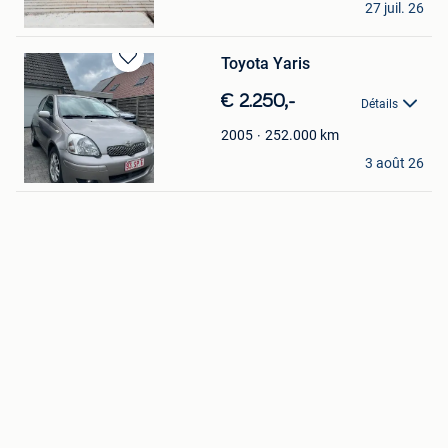
27 juil. 26
Heist-Op-Den-Berg
Toyota Yaris
Sauvegarder
dans
€ 2.250,-
Détails
Mes
Favoris
252.000
km
2005
Stan
3 août 26
Zedelgem