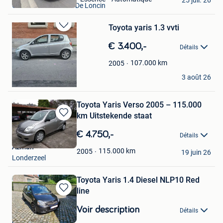
Grace-Berleur+Part. De Loncin
Favoris
Toyota yaris 1.3 vvti
Sauvegarder
dans
€ 3.400,-
Détails
Mes
Favoris
107.000
km
2005
amine
3 août 26
Anderlecht
Toyota Yaris Verso 2005 – 115.000
km Uitstekende staat
Sauvegarder
dans
€ 4.750,-
Détails
Mes
Azman
Favoris
115.000
km
2005
19 juin 26
Londerzeel
Toyota Yaris 1.4 Diesel NLP10 Red
line
Sauvegarder
dans
Voir description
Détails
Mes
jan