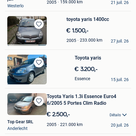
Favoris
159.000
km
2005
21 juil. 26
Westerlo
toyota yaris 1400cc
Sauvegarder
€ 1.500,-
dans
CASHCARS
233.000
km
2005
Mes
27 juil. 26
Charleroi
Favoris
Toyota yaris
Sauvegarder
€ 3.200,-
dans
Mohammad Msheik
Essence
Mes
15 juil. 26
Dilbeek
Favoris
Toyota Yaris 1.3i Essence Euro4
6/2005 5 Portes Clim Radio
Sauvegarder
dans
€ 2.500,-
Détails
Mes
Top Gear SRL
Favoris
221.000
km
2005
20 juil. 26
Anderlecht