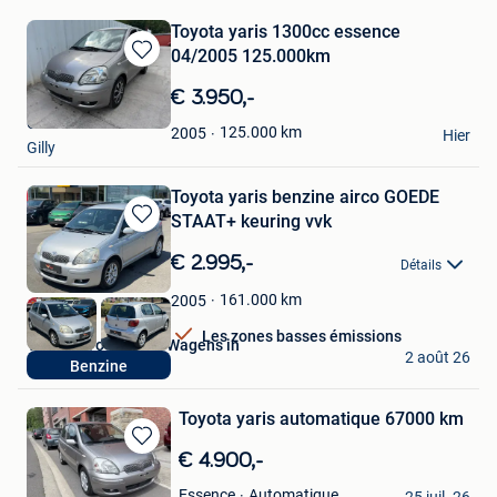
Toyota yaris 1300cc essence
04/2005 125.000km
Sauvegarder
dans
€ 3.950,-
Mes
Chris
Favoris
125.000
km
2005
Hier
Gilly
Toyota yaris benzine airco GOEDE
STAAT+ keuring vvk
Sauvegarder
dans
€ 2.995,-
Détails
Mes
Favoris
161.000
km
2005
Les zones basses émissions
V-Cars - Voordelige Wagens in
2 août 26
Benzine
Lebbeke
Toyota yaris automatique 67000 km
Sauvegarder
€ 4.900,-
dans
sam
Automatique
Essence
Mes
25 juil. 26