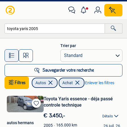
Autos
Trier par
Toutes les distances…
Sauvegarder votre recherche
Filtres
Autos
Achat
Enlever les filtres
Toyota Yaris essence - déja passé
controle technique
Sauvegarder
dans
€ 3.450,-
Détails
Mes
autos hermans
Favoris
165.000
km
2005
26 juil. 26