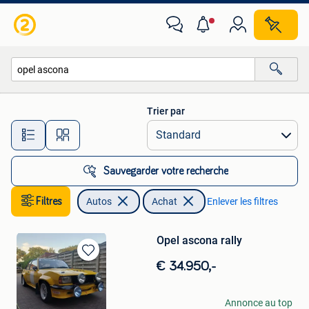
Autos
Trier par
Toutes les distances…
Sauvegarder votre recherche
Filtres
Autos
Achat
Enlever les filtres
Opel ascona rally
Sauvegarder
€ 34.950,-
dans
Mes
Favoris
Sjoor motorsport
Annonce au top