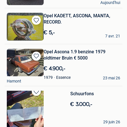
Aujourd'hui
Bocholt
Opel KADETT, ASCONA, MANTA,
RECORD.
Sauvegarder
dans
€ 5,-
Guido
Mes
7 avr. 21
Sint-Niklaas
Favoris
Opel Ascona 1.9 benzine 1979
oldtimer Bruin € 5000
Sauvegarder
dans
€ 4.900,-
Mes
Rick
Favoris
Essence
1979
23 mai 26
Hamont
Schuurfons
Sauvegarder
dans
€ 3.000,-
Mes
Favoris
Benny
29 juin 26
Meerhout