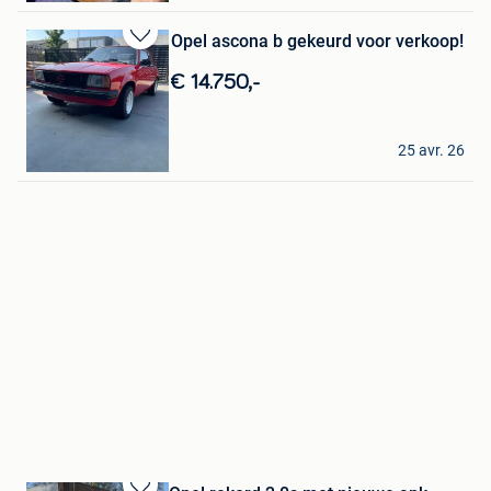
Opel ascona b gekeurd voor verkoop!
Sauvegarder
dans
€ 14.750,-
Mes
Favoris
joran
25 avr. 26
Lichtervelde