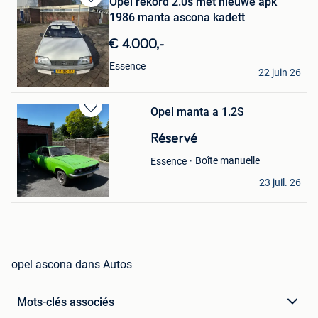
Opel rekord 2.0s met nieuwe apk
Sauvegarder
1986 manta ascona kadett
dans
Mes
€ 4.000,-
Favoris
G.H.B.tje inkoop
Essence
22 juin 26
Brussel
Opel manta a 1.2S
Sauvegarder
dans
Réservé
Mes
Favoris
Boîte manuelle
Essence
idw
23 juil. 26
Beveren
opel ascona dans Autos
Mots-clés associés