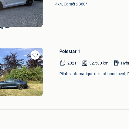
Mes
4x4, Caméra 360°
Favoris
elgium
Polestar 1
Sauvegarder
2021
32.500
km
Hybr
dans
Mes
Pilote automatique de stationnement, R
Favoris