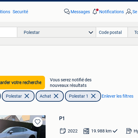
tions
Securité
Messages
Notifications
Se
Polestar
T
Vous serez notifié des
rder votre recherche
nouveaux résultats
Polestar
Achat
Polestar 1
Enlever les filtres
P1
Sauvegarder
2022
19.988
km
Hy
dans