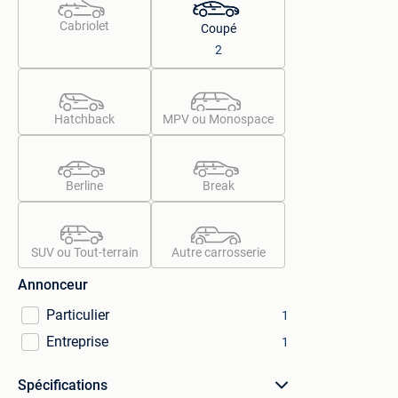
Cabriolet
Coupé
2
Hatchback
MPV ou Monospace
Berline
Break
SUV ou Tout-terrain
Autre carrosserie
Annonceur
Particulier
1
Entreprise
1
Spécifications