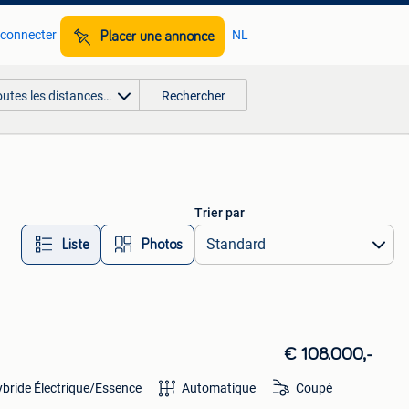
 connecter
NL
Placer une annonce
outes les distances…
Rechercher
Trier par
Liste
Photos
€ 108.000,-
bride Électrique/Essence
Automatique
Coupé