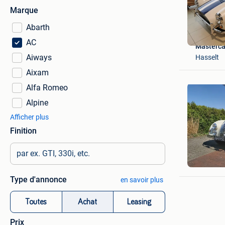
Marque
Abarth
AC
Masterca
Aiways
Hasselt
Aixam
Alfa Romeo
Alpine
Afficher plus
Finition
Bram
Coevord
Type d'annonce
en savoir plus
Toutes
Achat
Leasing
Prix