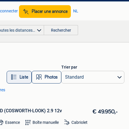
 connecter
NL
Placer une annonce
outes les distances…
Rechercher
Trier par
Liste
Photos
tres
RD (COSWORTH-LOOK) 2.9 12v
€ 49.950,-
Essence
Boîte manuelle
Cabriolet