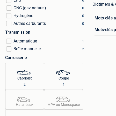
LPG
0
Oldtimers & A
GNC (gaz naturel)
0
Hydrogène
0
Mots-clés 
Autres carburants
0
Mots-clés p
Transmission
Automatique
1
Boîte manuelle
2
Carrosserie
Cabriolet
Coupé
2
1
Hatchback
MPV ou Monospace