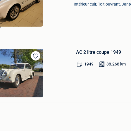
Mes
Intérieur cuir, Toit ouvrant, Jant
Favoris
r
AC 2 litre coupe 1949
Sauvegarder
1949
88.268
km
dans
Mes
Favoris
en