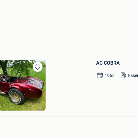
AC COBRA
Sauvegarder
1965
Esse
dans
Mes
Favoris
D WICHERT
N