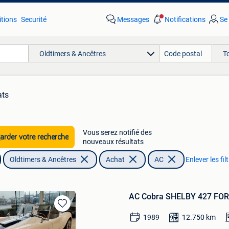
tions
Securité
Messages
Notifications
Se
Oldtimers & Ancêtres
T
ats
Vous serez notifié des
rder votre recherche
nouveaux résultats
Oldtimers & Ancêtres
Achat
AC
Enlever les fil
AC Cobra SHELBY 427 FO
Sauvegarder
1989
12.750
km
dans