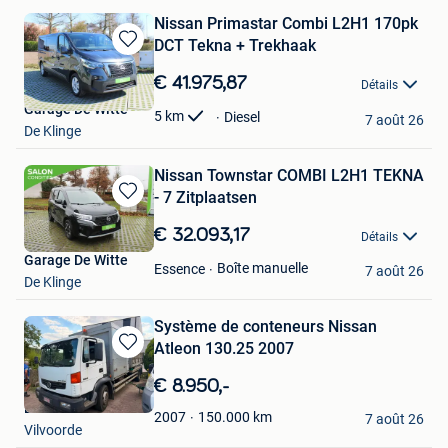
Nissan Primastar Combi L2H1 170pk
DCT Tekna + Trekhaak
Sauvegarder
dans
€ 41.975,87
Détails
Mes
Garage De Witte
Favoris
5
km
Diesel
7 août 26
De Klinge
Nissan Townstar COMBI L2H1 TEKNA
- 7 Zitplaatsen
Sauvegarder
dans
€ 32.093,17
Détails
Mes
Garage De Witte
Favoris
Boîte manuelle
Essence
7 août 26
De Klinge
Système de conteneurs Nissan
Atleon 130.25 2007
Sauvegarder
dans
€ 8.950,-
Mes
EGO-CARS
Favoris
150.000
km
2007
7 août 26
Vilvoorde