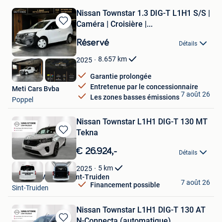
Nissan Townstar 1.3 DIG-T L1H1 S/S |
Caméra | Croisière |...
Sauvegarder
dans
Réservé
Détails
Mes
Favoris
8.657
km
2025
Garantie prolongée
Entretenue par le concessionnaire
Meti Cars Bvba
7 août 26
Les zones basses émissions
Poppel
Nissan Townstar L1H1 DIG-T 130 MT
Tekna
Sauvegarder
dans
€ 26.924,-
Détails
Mes
Favoris
5
km
2025
Nissan GMS Store Sint-Truiden
7 août 26
Financement possible
Sint-Truiden
Nissan Townstar L1H1 DIG-T 130 AT
N-Connecta (automatique)