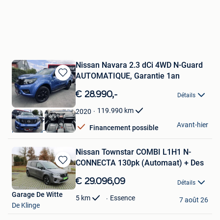
Nissan Navara 2.3 dCi 4WD N-Guard
AUTOMATIQUE, Garantie 1an
Sauvegarder
dans
€ 28.990,-
Détails
Mes
Favoris
119.990
km
2020
My Style Car
Avant-hier
Financement possible
Fosses-La-Ville
Nissan Townstar COMBI L1H1 N-
CONNECTA 130pk (Automaat) + Des
Sauvegarder
dans
€ 29.096,09
Détails
Mes
Garage De Witte
Favoris
5
km
Essence
7 août 26
De Klinge