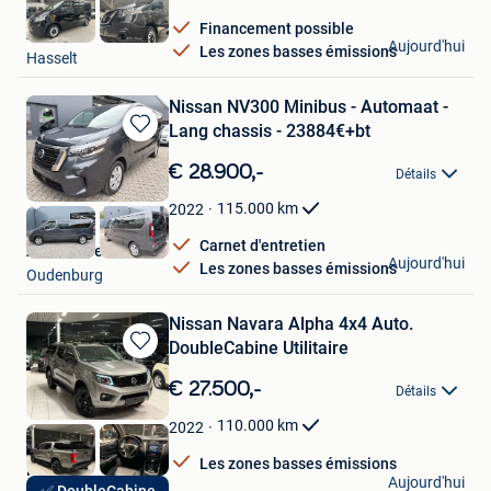
Financement possible
ATL Cars
Aujourd'hui
Les zones basses émissions
Hasselt
Nissan NV300 Minibus - Automaat -
Lang chassis - 23884€+bt
Sauvegarder
dans
€ 28.900,-
Détails
Mes
Favoris
115.000
km
2022
Carnet d'entretien
Autohandel Pieters
Aujourd'hui
Les zones basses émissions
Oudenburg
Nissan Navara Alpha 4x4 Auto.
DoubleCabine Utilitaire
Sauvegarder
dans
€ 27.500,-
Détails
Mes
Favoris
110.000
km
2022
Les zones basses émissions
Hak Auto
Aujourd'hui