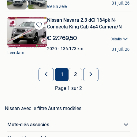
31 juil. 26
Lokeren+Deel Overmere En Zele
Nissan Navara 2.3 dCi 164pk N-
Connecta King Cab 4x4 Camera/N
Sauvegarder
dans
€ 27.769,50
Détails
Mes
Europe-Vans B.V.
Favoris
136.173
km
2020
31 juil. 26
Leerdam
1
2
Page 1 sur 2
Nissan avec le filtre Autres modèles
Mots-clés associés