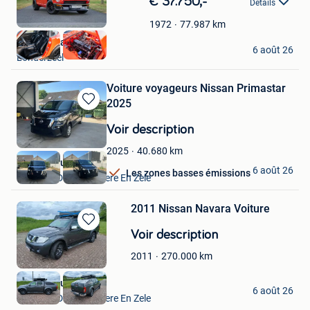
€ 37.750,-
Détails
dans
Mes
77.987
km
1972
Favoris
Vintage Garage
6 août 26
Londerzeel
Voiture voyageurs Nissan Primastar
2025
Sauvegarder
dans
Voir description
Mes
Favoris
40.680
km
2025
VAVATO Auctions
6 août 26
Les zones basses émissions
Lokeren+Deel Overmere En Zele
2011 Nissan Navara Voiture
Sauvegarder
Voir description
dans
270.000
km
2011
Mes
Favoris
VAVATO Auctions
6 août 26
Lokeren+Deel Overmere En Zele