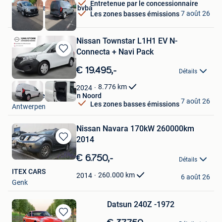
Entretenue par le concessionnaire
autohandel vermote bvba
7 août 26
Les zones basses émissions
Wevelgem
Nissan Townstar L1H1 EV N-
Connecta + Navi Pack
Sauvegarder
dans
€ 19.495,-
Détails
Mes
Favoris
8.776
km
2024
GMS Store Antwerpen Noord
7 août 26
Les zones basses émissions
Antwerpen
Nissan Navara 170kW 260000km
2014
Sauvegarder
dans
€ 6.750,-
Détails
Mes
ITEX CARS
Favoris
260.000
km
2014
6 août 26
Genk
Datsun 240Z -1972
Sauvegarder