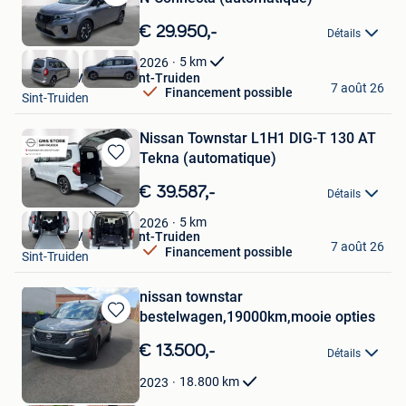
Sauvegarder
dans
€ 29.950,-
Détails
Mes
Favoris
5
km
2026
Nissan GMS Store Sint-Truiden
7 août 26
Financement possible
Sint-Truiden
Nissan Townstar L1H1 DIG-T 130 AT
Tekna (automatique)
Sauvegarder
dans
€ 39.587,-
Détails
Mes
Favoris
5
km
2026
Nissan GMS Store Sint-Truiden
7 août 26
Financement possible
Sint-Truiden
nissan townstar
bestelwagen,19000km,mooie opties
Sauvegarder
dans
€ 13.500,-
Détails
Mes
Favoris
18.800
km
2023