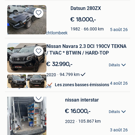
Datsun 280ZX
Sauvegarder
€ 18.000,-
dans
Dimi
66.000
km
1982
Mes
5 août 26
Liedekerke +Deel Borchtlombeek
Favoris
Nissan Navara 2.3 DCI 190CV TEKNA
/ TVAC * BTWIN / HARD-TOP
Sauvegarder
dans
€ 32.990,-
Détails
Mes
Favoris
94.799
km
2020
BE MOTORS
4 août 26
Les zones basses émissions
Montignies-Sur-Sambre
nissan interstar
Sauvegarder
dans
€ 16.000,-
Détails
Mes
Favoris
105.867
km
2022
E. Lesire
3 août 26
Gent