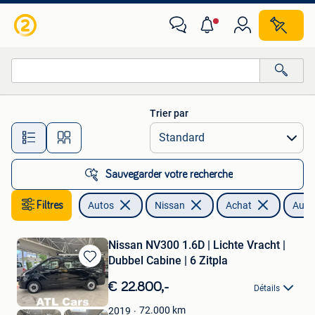
Nissan
Trier par
Toutes les distances…
Sauvegarder votre recherche
Filtres
Autos
Nissan
Achat
Autr
Nissan NV300 1.6D | Lichte Vracht |
Dubbel Cabine | 6 Zitpla
Sauvegarder
dans
€ 22.800,-
Détails
Mes
Favoris
72.000
km
2019