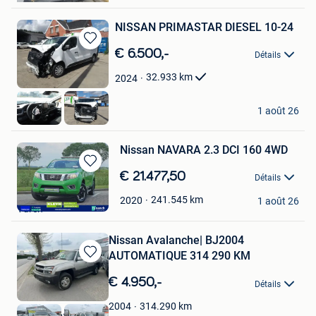
NISSAN PRIMASTAR DIESEL 10-24
Sauvegarder
€ 6.500,-
Détails
dans
Mes
32.933
km
2024
Favoris
procar
1 août 26
Hooglede
Nissan NAVARA 2.3 DCI 160 4WD
Sauvegarder
€ 21.477,50
Détails
dans
Kleyn Vans B.V.
Mes
241.545
km
2020
1 août 26
Vuren
Favoris
Nissan Avalanche| BJ2004
AUTOMATIQUE 314 290 KM
Sauvegarder
dans
€ 4.950,-
Détails
Mes
Favoris
314.290
km
2004
Top Cardeals