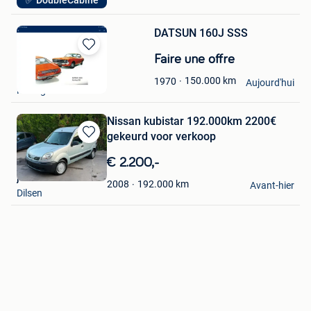
✅ DoubleCabine
Lendelede
DATSUN 160J SSS
Sauvegarder
Faire une offre
dans
DVD
150.000
km
1970
Mes
Aujourd'hui
Hekelgem
Favoris
Nissan kubistar 192.000km 2200€
gekeurd voor verkoop
Sauvegarder
dans
€ 2.200,-
Mes
jonatan
Favoris
192.000
km
2008
Avant-hier
Dilsen