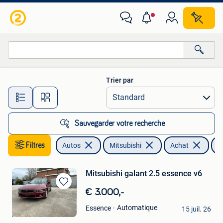
Mitsubishi
Trier par
Toutes les distances…
Sauvegarder votre recherche
Filtres
Autos
Mitsubishi
Achat
G
Mitsubishi galant 2.5 essence v6
Sauvegarder
€ 3.000,-
dans
Gui
Automatique
Essence
Mes
15 juil. 26
Peruwelz
Favoris