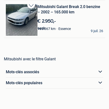
Mitsubishi Galant Break 2.0 benzine
Sauvegarder
– 2002 – 165.000 km
dans
Mes
€ 2.950,-
Favoris
Wout Van Droogenbroeck
Essence
165.367
km
9 juil. 26
Diepenbeek
Mitsubishi avec le filtre Galant
Mots-clés associés
Mots-clés populaires