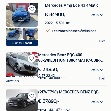
Mercedes Amg Eqe 43 4Matic
Sauvegarder
€ 84.900,-
Détails
dans
Mes
5.501
km
2022
Favoris
Les zones basses émissions
Bauwens
Hier
TOP OCCASIE
Tielt
Mercedes-Benz EQC 400
80kWhEDITION 18864MATIC-CUIR-
Sauvegarder
LED-HUD
dans
€ 34.950,-
Détails
Mes
BM CARS / +32 (0)492 57 22 42
Favoris
48.000
km
2020
Hier
Auvelais
(2EWF798) MERCEDES-BENZ EQB
Sauvegarder
€ 37.890,-
Détails
dans
Mes
43.147
km
2024