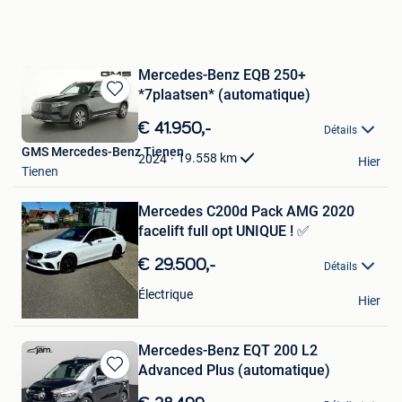
Mercedes-Benz EQB 250+
*7plaatsen* (automatique)
Sauvegarder
dans
€ 41.950,-
Détails
Mes
GMS Mercedes-Benz Tienen
Favoris
19.558
km
2024
Hier
Tienen
Sauvegarder
dans
Mes
Mercedes C200d Pack AMG 2020
Favoris
facelift full opt UNIQUE ! ✅️
€ 29.500,-
Détails
lucas
Électrique
Hier
Glain & Partie Ans
Mercedes-Benz EQT 200 L2
Advanced Plus (automatique)
Sauvegarder
dans