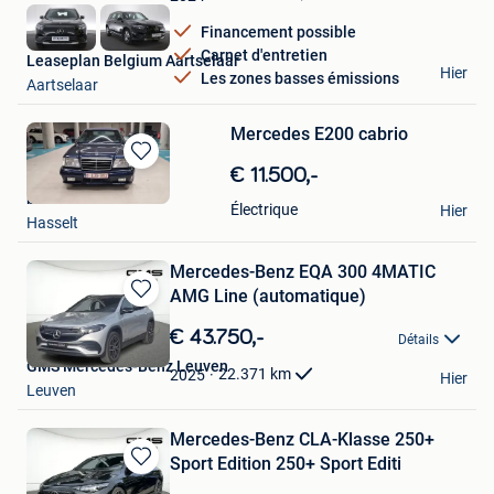
Favoris
Financement possible
Carnet d'entretien
Leaseplan Belgium Aartselaar
Hier
Les zones basses émissions
Aartselaar
Mercedes E200 cabrio
Sauvegarder
€ 11.500,-
dans
bemaers
Électrique
Hier
Mes
Hasselt
Favoris
Mercedes-Benz EQA 300 4MATIC
AMG Line (automatique)
Sauvegarder
dans
€ 43.750,-
Détails
Mes
GMS Mercedes-Benz Leuven
Favoris
22.371
km
2025
Hier
Leuven
Mercedes-Benz CLA-Klasse 250+
Sport Edition 250+ Sport Editi
Sauvegarder