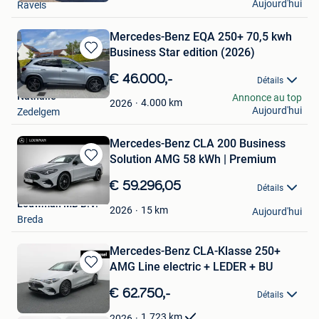
Aujourd'hui
Ravels
Mercedes-Benz EQA 250+ 70,5 kwh
Business Star edition (2026)
Sauvegarder
dans
€ 46.000,-
Détails
Mes
Nathalie
Annonce au top
Favoris
4.000
km
2026
Aujourd'hui
Zedelgem
Mercedes-Benz CLA 200 Business
Solution AMG 58 kWh | Premium
Sauvegarder
dans
€ 59.296,05
Détails
Mes
Louwman MB B.V.
Favoris
15
km
2026
Aujourd'hui
Breda
Mercedes-Benz CLA-Klasse 250+
AMG Line electric + LEDER + BU
Sauvegarder
dans
€ 62.750,-
Détails
Mes
Favoris
1.723
km
2026