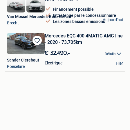
Financement possible
Entretenue par le concessionnaire
Van Mossel Mercedes-Benz Brecht
Aujourd'hui
Les zones basses émissions
Brecht
Mercedes EQC 400 4MATIC AMG line
- 2020 - 73.705km
Sauvegarder
dans
€ 32.490,-
Détails
Mes
Sander Clerebaut
Favoris
Électrique
Hier
Roeselare