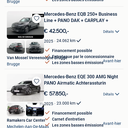
Brugge
Mercedes-Benz EQB 250+ Business
Line + PANO DAK + CARPLAY +
Sauvegarder
dans
€ 42.500,-
Détails
Mes
Favoris
24.062
km
2025
Financement possible
Entretenue par le concessionnaire
Van Mossel Vereenooghe Brugge
Avant-hier
Les zones basses émissions
Brugge
Mercedes-Benz EQE 300 AMG Night
PANO Airmatic Achterassturin
Sauvegarder
dans
€ 57.850,-
Détails
Mes
Favoris
23.000
km
2025
Financement possible
Carnet d'entretien
Ramakers Car Center
Avant-hier
Les zones basses émissions
Mechelen-Aan-De-Maas