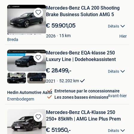
Mercedes-Benz CLA 200 Shooting
Brake Business Solution AMG 5
Sauvegarder
dans
€ 59.901,05
Détails
Mes
Louwman MB B.V.
Favoris
15
km
2026
Hier
Breda
Mercedes-Benz EQA-klasse 250
Luxury Line | Dodehoekassistent
Sauvegarder
dans
€ 28.499,-
Détails
Mes
Favoris
52.202
km
2021
Entretenue par le concessionnaire
Hedin Automotive Aalst
Avant-hier
Les zones basses émissions
Erembodegem
Mercedes-Benz CLA-Klasse 250
250+ 85kWh | AMG Line Plus Prem
Sauvegarder
dans
€ 51.950,-
Détails
Mes