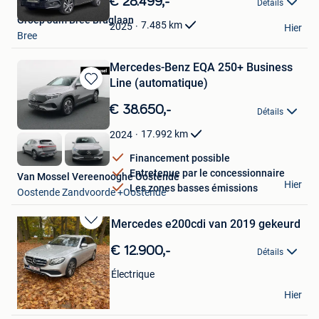
€ 28.499,-
Détails
Mes
Groep Jam Bree Bruglaan
Favoris
7.485
km
2025
Hier
Bree
Mercedes-Benz EQA 250+ Business
Line (automatique)
Sauvegarder
dans
€ 38.650,-
Détails
Mes
Favoris
17.992
km
2024
Financement possible
Entretenue par le concessionnaire
Van Mossel Vereenooghe Oostende
Hier
Les zones basses émissions
Oostende Zandvoorde +Oostende
Mercedes e200cdi van 2019 gekeurd
Sauvegarder
dans
€ 12.900,-
Détails
Mes
Favoris
Électrique
2dehands
Hier
Hasselt