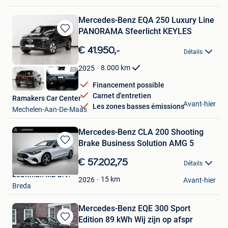
Mercedes-Benz EQA 250 Luxury Line
PANORAMA Sfeerlicht KEYLES
Sauvegarder
dans
€ 41.950,-
Détails
Mes
Favoris
8.000
km
2025
Financement possible
Carnet d'entretien
Ramakers Car Center
Avant-hier
Les zones basses émissions
Mechelen-Aan-De-Maas
Mercedes-Benz CLA 200 Shooting
Brake Business Solution AMG 5
Sauvegarder
dans
€ 57.202,75
Détails
Mes
Louwman MB B.V.
Favoris
15
km
2026
Avant-hier
Breda
Mercedes-Benz EQE 300 Sport
Edition 89 kWh Wij zijn op afspr
Sauvegarder