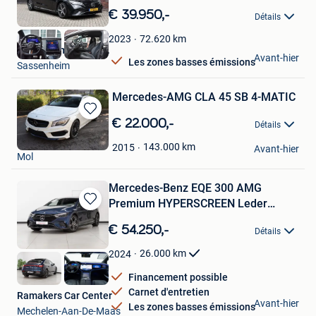
dans
€ 39.950,-
Détails
Mes
Favoris
72.620
km
2023
Grib Automotive B.V.
Avant-hier
Les zones basses émissions
Sassenheim
Mercedes-AMG CLA 45 SB 4-MATIC
Sauvegarder
€ 22.000,-
Détails
dans
SG
Mes
143.000
km
2015
Avant-hier
Mol
Favoris
Mercedes-Benz EQE 300 AMG
Premium HYPERSCREEN Leder
Sauvegarder
PANORAMA
dans
€ 54.250,-
Détails
Mes
Favoris
26.000
km
2024
Financement possible
Carnet d'entretien
Ramakers Car Center
Avant-hier
Les zones basses émissions
Mechelen-Aan-De-Maas