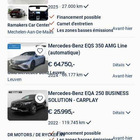
Favoris
27.000
km
2025
Financement possible
Carnet d'entretien
Ramakers Car Center
Avant-hier
Les zones basses émissions
Mechelen-Aan-De-Maas
Mercedes-Benz EQS 350 AMG Line
(automatique)
Sauvegarder
dans
€ 64.750,-
Détails
Mes
GMS Mercedes-Benz Leuven
Favoris
66.177
km
2024
Avant-hier
Leuven
Mercedes-Benz EQA 250 BUSINESS
SOLUTION - CARPLAY
Sauvegarder
dans
€ 25.995,-
Détails
Mes
Favoris
119.745
km
2022
Financement possible
DR MOTORS / DE RYCKER NV
Avant-hier
Les zones basses émissions