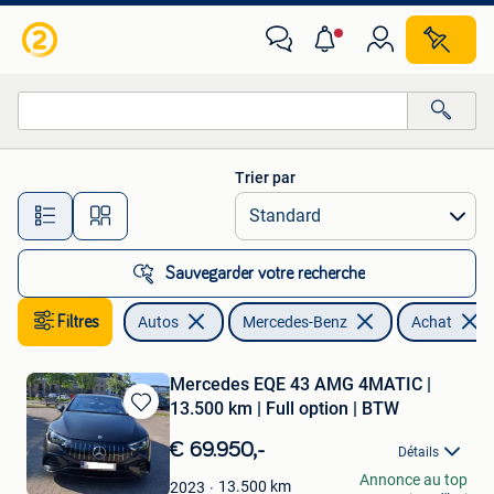
Mercedes-Benz
Trier par
Toutes les distances…
Sauvegarder votre recherche
Filtres
Autos
Mercedes-Benz
Achat
Mercedes EQE 43 AMG 4MATIC |
13.500 km | Full option | BTW
Sauvegarder
dans
€ 69.950,-
Détails
Mes
Marcel-MKG
Annonce au top
Favoris
13.500
km
2023