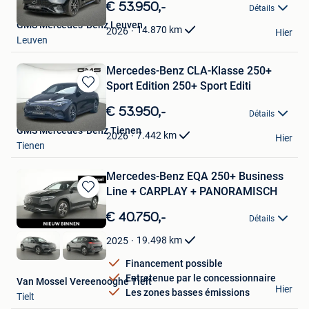
dans
€ 53.950,-
Détails
Mes
GMS Mercedes-Benz Leuven
Favoris
14.870
km
2026
Hier
Leuven
Mercedes-Benz CLA-Klasse 250+
Sport Edition 250+ Sport Editi
Sauvegarder
dans
€ 53.950,-
Détails
Mes
GMS Mercedes-Benz Tienen
Favoris
7.442
km
2026
Hier
Tienen
Mercedes-Benz EQA 250+ Business
Line + CARPLAY + PANORAMISCH
Sauvegarder
dans
€ 40.750,-
Détails
Mes
Favoris
19.498
km
2025
Financement possible
Entretenue par le concessionnaire
Van Mossel Vereenooghe Tielt
Hier
Les zones basses émissions
Tielt