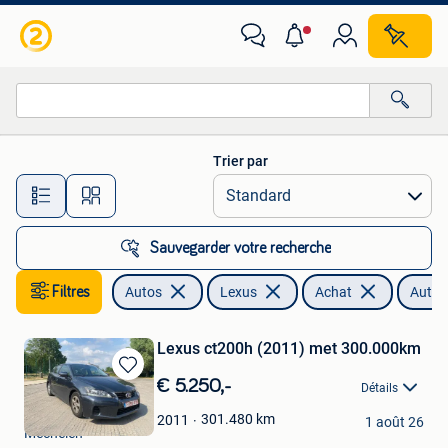
Lexus
Trier par
Toutes les distances…
Sauvegarder votre recherche
Filtres
Autos
Lexus
Achat
Autre
Lexus ct200h (2011) met 300.000km
Sauvegarder
€ 5.250,-
Détails
dans
TimBuhck
Mes
301.480
km
2011
1 août 26
Mechelen
Favoris