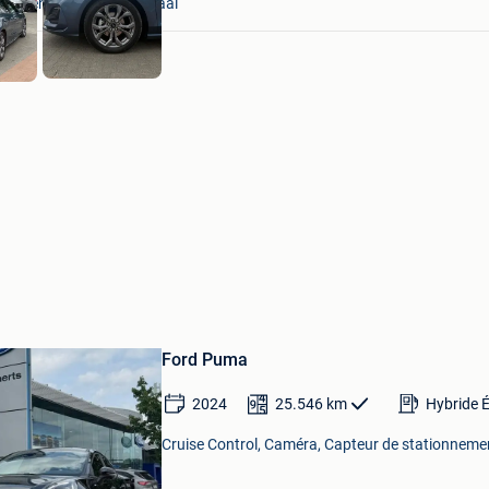
ns-Lennik + Deel Roosdaal
Sauvegarder
dans
Ford Puma
Mes
Favoris
2024
25.546
km
Hybride É
Cruise Control, Caméra, Capteur de stationnemen