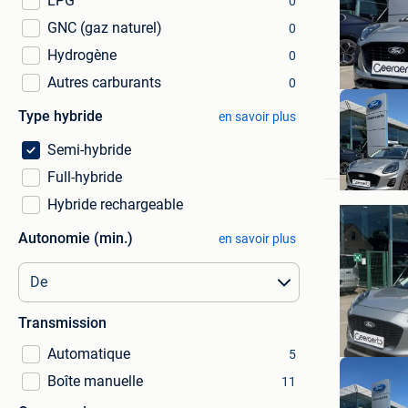
LPG
0
GNC (gaz naturel)
0
Hydrogène
0
Autres carburants
0
Type hybride
en savoir plus
GARAGE
Semi-hybride
St-Kwinte
Full-hybride
Hybride rechargeable
Autonomie (min.)
en savoir plus
Transmission
Automatique
5
Boîte manuelle
11
GARAGE