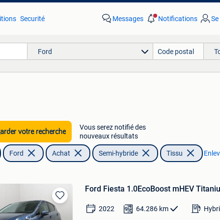
tions
Securité
Messages
Notifications
Se
Ford
T
Vous serez notifié des
rder votre recherche
nouveaux résultats
Ford
Achat
Semi-hybride
Tissu
Enleve
Ford Fiesta 1.0EcoBoost mHEV Titani
Sauvegarder
2022
64.286
km
Hybri
dans