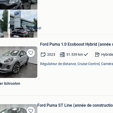
 GEERAERTS
ns-Lennik + Deel Roosdaal
Ford Puma 1.0 Ecoboost Hybrid (année 
2023
51.539
km
Hybride
Sauvegarder
dans
Régulateur de distance, Cruise Control, Caméra
Mes
Favoris
er Schrooten
Ford Puma ST Line (année de constructi