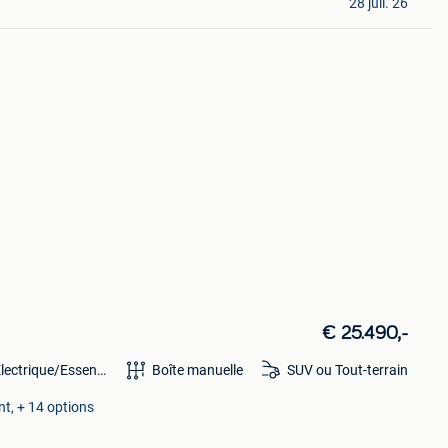
28 juil. 26
€ 25.490,-
lectrique/Essence
Boîte manuelle
SUV ou Tout-terrain
t, + 14 options