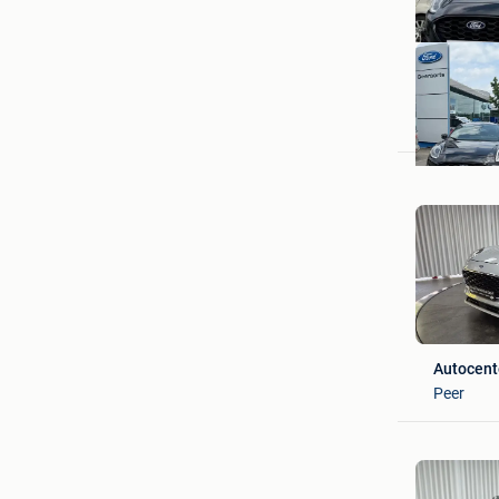
GARAGE
St-Kwinte
Autocent
Peer