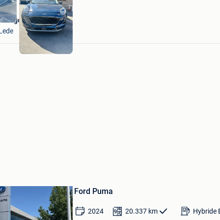
Garage Steenhaut
Lede
Sauvegarder
dans
Ford Puma
Mes
Favoris
2024
20.337
km
Hybride 