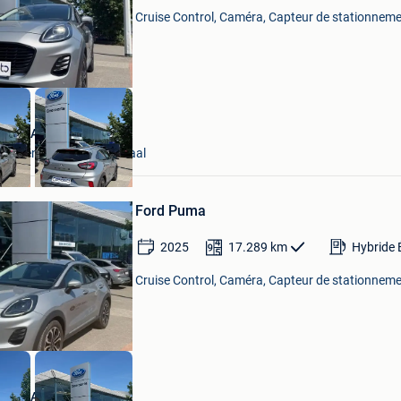
Cruise Control, Caméra, Capteur de stationneme
 GEERAERTS
ns-Lennik + Deel Roosdaal
Sauvegarder
dans
Ford Puma
Mes
Favoris
2025
17.289
km
Hybride 
Cruise Control, Caméra, Capteur de stationneme
 GEERAERTS