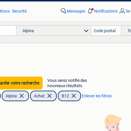
tions
Securité
Messages
Notifications
Se
Alpina
T
Vous serez notifié des
rder votre recherche
nouveaux résultats
Alpina
Achat
B12
Enlever les filtres