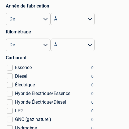
Année de fabrication
Kilométrage
Carburant
Essence
0
Diesel
0
Électrique
0
Hybride Électrique/Essence
0
Hybride Électrique/Diesel
0
LPG
0
GNC (gaz naturel)
0
Hydrogène
0