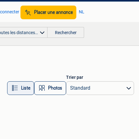
 connecter
NL
Placer une annonce
outes les distances…
Rechercher
Trier par
Liste
Photos