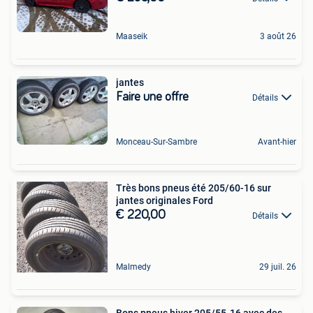
Maaseik
3 août 26
jantes
Faire une offre
Détails
Monceau-Sur-Sambre
Avant-hier
Très bons pneus été 205/60-16 sur
jantes originales Ford
€ 220,00
Détails
Malmedy
29 juil. 26
Bons pneus hiver 205/55-16 avec des