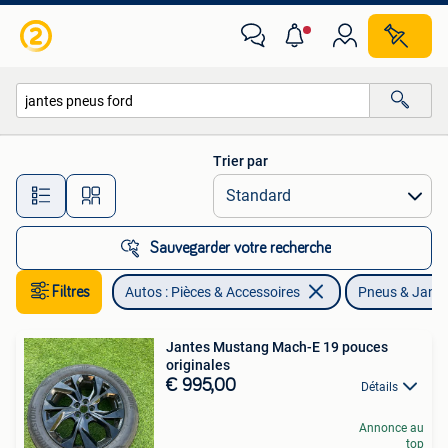
Pneus & Jantes
Trier par
Toutes les distances…
Sauvegarder votre recherche
Filtres
Autos : Pièces & Accessoires
Pneus & Jant
Jantes Mustang Mach-E 19 pouces
originales
€ 995,00
Détails
Annonce au
top