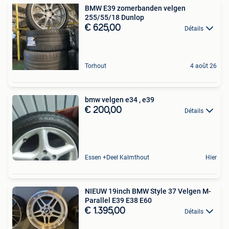
BMW E39 zomerbanden velgen
255/55/18 Dunlop
€ 625,00
Détails
Torhout
4 août 26
bmw velgen e34 , e39
€ 200,00
Détails
Essen +Deel Kalmthout
Hier
NIEUW 19inch BMW Style 37 Velgen M-
Parallel E39 E38 E60
€ 1.395,00
Détails