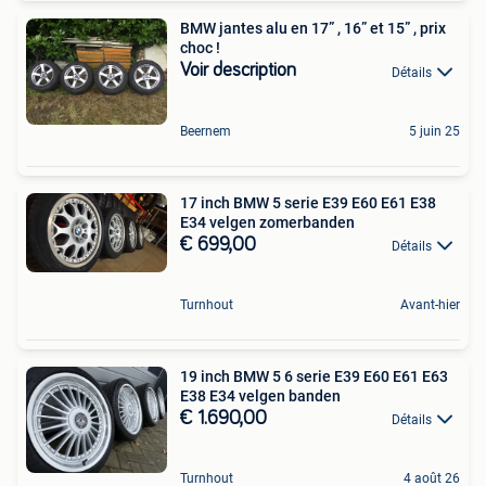
BMW jantes alu en 17” , 16” et 15” , prix
choc !
Voir description
Détails
Beernem
5 juin 25
17 inch BMW 5 serie E39 E60 E61 E38
E34 velgen zomerbanden
€ 699,00
Détails
Turnhout
Avant-hier
19 inch BMW 5 6 serie E39 E60 E61 E63
E38 E34 velgen banden
€ 1.690,00
Détails
Turnhout
4 août 26