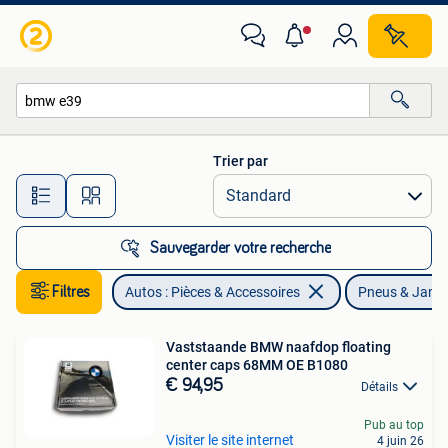
Pneus & Jantes
Trier par
Toutes les distances…
Sauvegarder votre recherche
Filtres
Autos : Pièces & Accessoires
Pneus & Jant
Vaststaande BMW naafdop floating
center caps 68MM OE B1080
€ 94,95
Détails
Pub au top
Visiter le site internet
4 juin 26