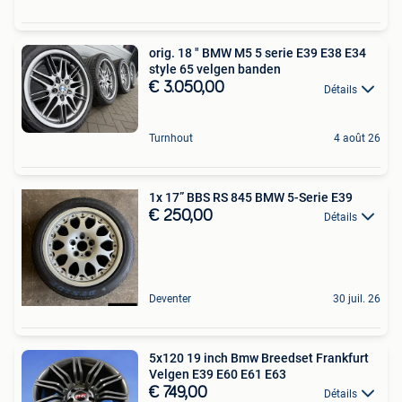
orig. 18 " BMW M5 5 serie E39 E38 E34
style 65 velgen banden
€ 3.050,00
Détails
Turnhout
4 août 26
1x 17” BBS RS 845 BMW 5-Serie E39
€ 250,00
Détails
Deventer
30 juil. 26
5x120 19 inch Bmw Breedset Frankfurt
Velgen E39 E60 E61 E63
€ 749,00
Détails