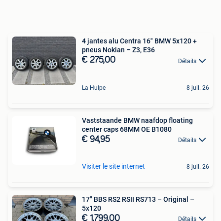
4 jantes alu Centra 16" BMW 5x120 +
pneus Nokian – Z3, E36
€ 275,00
Détails
La Hulpe
8 juil. 26
Vaststaande BMW naafdop floating
center caps 68MM OE B1080
€ 94,95
Détails
Visiter le site internet
8 juil. 26
17" BBS RS2 RSII RS713 – Original –
5x120
€ 1.799,00
Détails