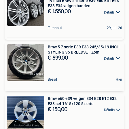
19 inch BMW 5 6 serie E39 E60 E61 E63
E38 E34 velgen banden
€ 1.550,00
Détails
Turnhout
29 juil. 26
Bmw 5 7 serie E39 E38 245/35/19 INCH
STYLING 95 BREEDSET Zom
€ 899,00
Détails
Beesd
Hier
Bmw e60 e39 velgen E34 E28 E12 E32
E38 set 16" 5x120 5 serie
€ 150,00
Détails