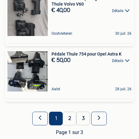
Thule Volvo V60
€ 40,00
Détails
Oostvleteren
30 juil. 26
Pédale Thule 754 pour Opel Astra K
€ 50,00
Détails
Aalst
28 juil. 26
1
2
3
Page 1 sur 3