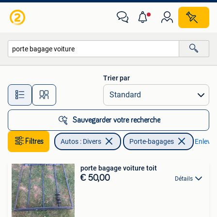
Porte-bagages
Trier par
Toutes les distances…
Sauvegarder votre recherche
Filtres
Autos : Divers
Porte-bagages
Enlever 
porte bagage voiture toit
€ 50,00
Détails