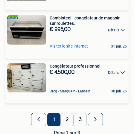
Combisteel : congélateur de magasin
sur roulettes,
€ 995,00
Détails
Visiter le site internet
31 juil. 26
Congélateur professionnel
€ 4.500,00
Détails
Orcq - Marquain - Lamain
30 juil. 26
1
2
3
Page 1 sur 3