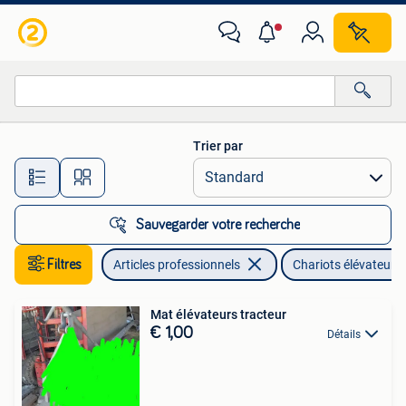
Machines & Construction | Chariots élévateurs & Transport
interne
Trier par
Toutes les distances…
Sauvegarder votre recherche
Filtres
Articles professionnels
Chariots élévateurs 
Mat élévateurs tracteur
€ 1,00
Détails