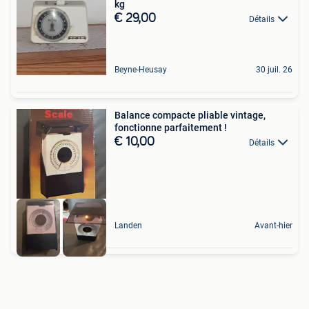
kg
€ 29,00
Détails
Beyne-Heusay
30 juil. 26
Balance compacte pliable vintage,
fonctionne parfaitement !
€ 10,00
Détails
Landen
Avant-hier