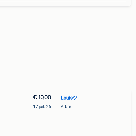
€ 10,00
Louisツ
17 juil. 26
Arbre