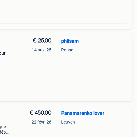
€ 25,00
philsam
14 nov. 25
Ronse
our
€ 450,00
Panamarenko lover
22 févr. 26
Leuven
ique
 début