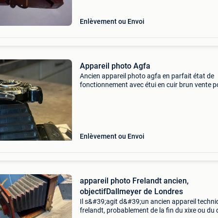
si envoi
Enlèvement ou Envoi
Appareil photo Agfa
Ancien appareil photo agfa en parfait état de
fonctionnement avec étui en cuir brun vente p
cause déménagement voir aussi mes autres
annonces envoi via bpost
Enlèvement ou Envoi
appareil photo Frelandt ancien,
objectifDallmeyer de Londres
Il s&#39;agit d&#39;un ancien appareil techn
frelandt, probablement de la fin du xixe ou du