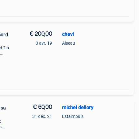
€ 200,00
chevi
cord
3 avr. 19
Aiseau
d 2 b
etat
€ 60,00
michel dellory
 sa
31 déc. 21
Estaimpuis
e
s
e plus