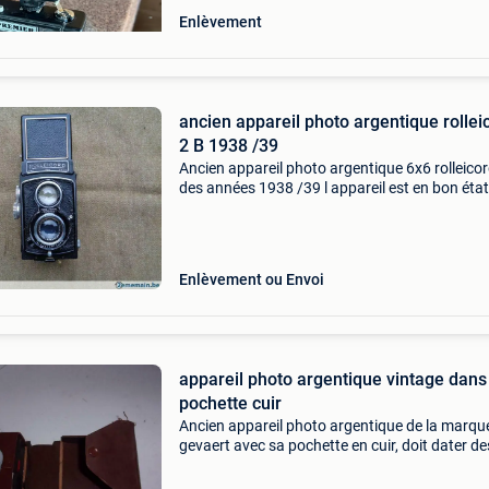
Enlèvement
ancien appareil photo argentique rollei
2 B 1938 /39
Ancien appareil photo argentique 6x6 rolleicor
des années 1938 /39 l appareil est en bon état
général et fonctionnel l appareil est vendu en 
tel quel etat: utilisé catégories: allemagne péri
Enlèvement ou Envoi
appareil photo argentique vintage dans
pochette cuir
Ancien appareil photo argentique de la marqu
gevaert avec sa pochette en cuir, doit dater de
années 60, autre appareil photo argentique en
bakélite dans mes autres annonces, 6 euros d