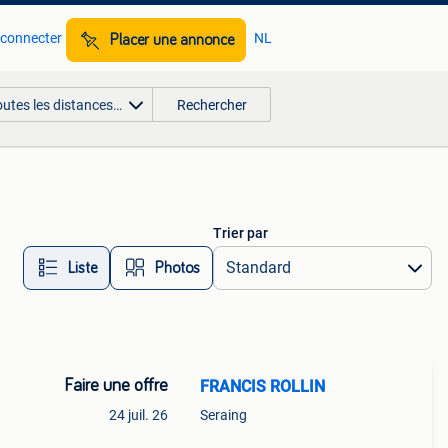
 connecter
NL
Placer une annonce
outes les distances…
Rechercher
Trier par
Liste
Photos
Faire une offre
FRANCIS ROLLIN
24 juil. 26
Seraing