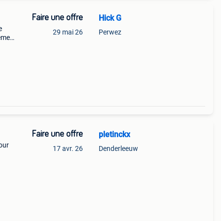
Faire une offre
Hick G
e
29 mai 26
Perwez
vement
Faire une offre
pletinckx
our
17 avr. 26
Denderleeuw