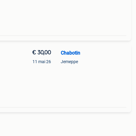
€ 30,00
Chabotin
11 mai 26
Jemeppe