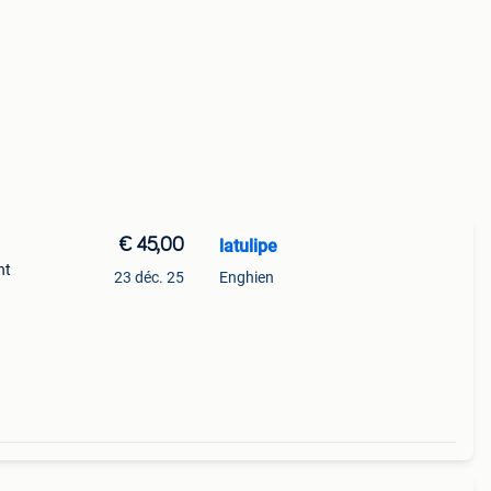
€ 45,00
latulipe
nt
23 déc. 25
Enghien