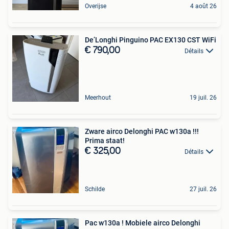
Overijse
4 août 26
De’Longhi Pinguino PAC EX130 CST WiFi
€ 790,00
Détails
Meerhout
19 juil. 26
Zware airco Delonghi PAC w130a !!!
Prima staat!
€ 325,00
Détails
Schilde
27 juil. 26
Pac w130a ! Mobiele airco Delonghi