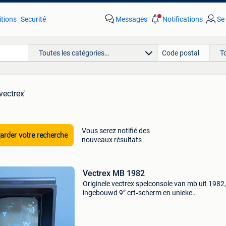
tions
Securité
Messages
Notifications
Se
Toutes les catégories…
T
vectrex'
Vous serez notifié des
rder votre recherche
nouveaux résultats
Vectrex MB 1982
Originele vectrex spelconsole van mb uit 1982
ingebouwd 9” crt‑scherm en unieke
vector‑graphics. Console start netjes op en w
nog steeds zoals het hoort; het is echt een min
arcadekast voor