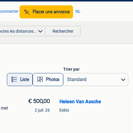
 connecter
NL
Placer une annonce
outes les distances…
Rechercher
Trier par
Liste
Photos
€ 500,00
Heleen Van Assche
, met
2 juil. 26
Eeklo
erkt
i