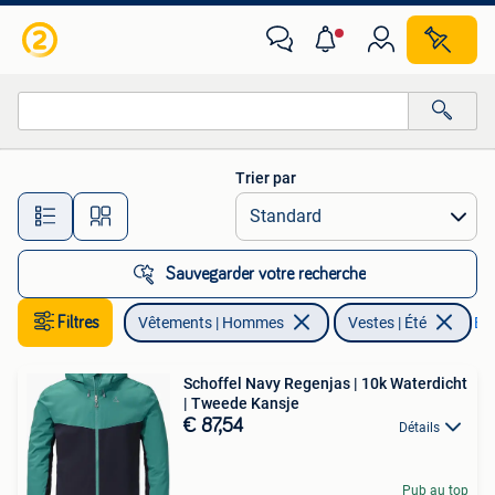
Vestes | Été
Trier par
Toutes les distances…
Sauvegarder votre recherche
Filtres
Vêtements | Hommes
Vestes | Été
Enl
Schoffel Navy Regenjas | 10k Waterdicht
| Tweede Kansje
€ 87,54
Détails
Pub au top