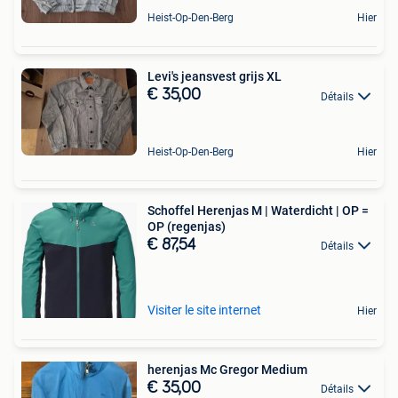
Heist-Op-Den-Berg
Hier
Levi's jeansvest grijs XL
€ 35,00
Détails
Heist-Op-Den-Berg
Hier
Schoffel Herenjas M | Waterdicht | OP =
OP (regenjas)
€ 87,54
Détails
Visiter le site internet
Hier
herenjas Mc Gregor Medium
€ 35,00
Détails