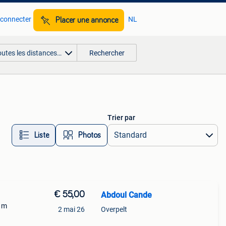
 connecter
NL
Placer une annonce
outes les distances…
Rechercher
Trier par
Liste
Photos
€ 55,00
Abdoul Cande
e m
2 mai 26
Overpelt