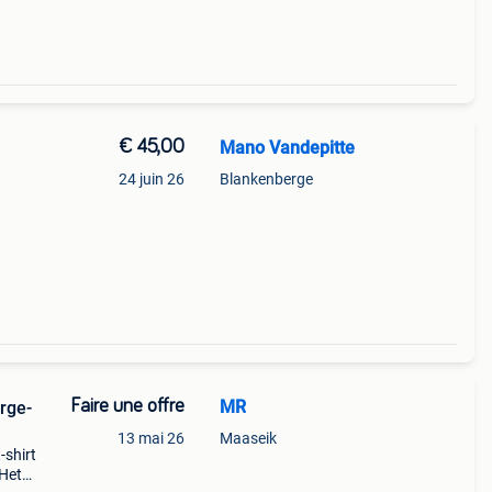
€ 45,00
Mano Vandepitte
24 juin 26
Blankenberge
Faire une offre
MR
rge-
13 mai 26
Maaseik
-shirt
 Het