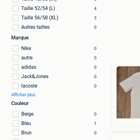
Taille 52/54 (L)
4
Taille 56/58 (XL)
3
Autres tailles
0
Marque
Nike
0
autre
0
adidas
0
Jack&Jones
0
lacoste
0
Afficher plus
Couleur
Beige
0
Bleu
1
Brun
0