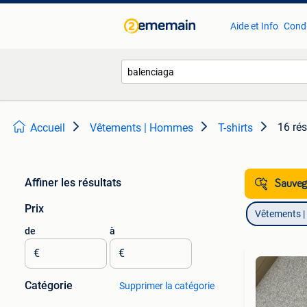
Aide et Info
Condi
16 rés
Accueil
Vêtements | Hommes
T-shirts
Affiner les résultats
Sauvega
Prix
Vêtements 
de
à
€
€
Catégorie
Supprimer la catégorie