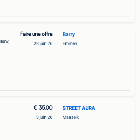
Faire une offre
Barry
nieuw,
28 juin 26
Emmen
et.
€ 35,00
STREET AURA
3 juin 26
Maaseik