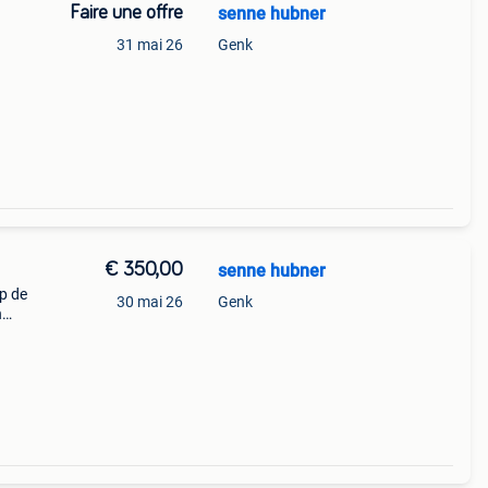
Faire une offre
senne hubner
31 mai 26
Genk
€ 350,00
senne hubner
op de
30 mai 26
Genk
n
 wie
ual