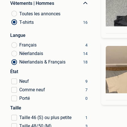
Vêtements | Hommes
Toutes les annonces
T-shirts
16
Langue
Français
4
Néerlandais
14
Néerlandais & Français
18
État
Neuf
9
Comme neuf
7
Porté
0
Taille
Taille 46 (S) ou plus petite
1
Taille 48/50 (M)
3