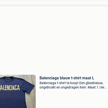
Balenciaga blauw t-shirt maat L
Balenciaga t-shirt te koop! Een gloednieuw,
ongebruikt en ongedragen item. Maat: l. Uw
serieuze bod en/of reactie zie ik graag tegemo
Let op: zie ook mijn andere advertenties!