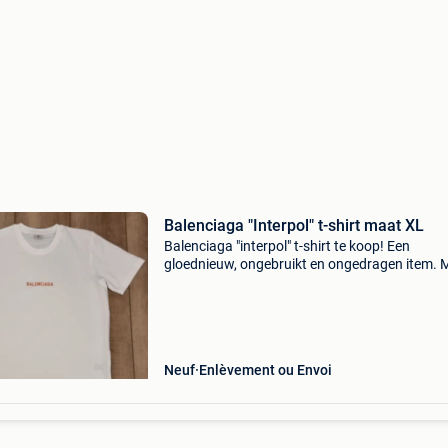
Balenciaga "Interpol" t-shirt maat XL
Balenciaga "interpol" t-shirt te koop! Een
gloednieuw, ongebruikt en ongedragen item. 
xl. Uw serieuze bod en/of reactie zie ik graag
tegemoet. Let op: zie ook mijn andere adverten
Neuf
Enlèvement ou Envoi