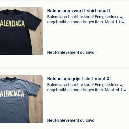
Balenciaga zwart t-shirt maat L
Balenciaga t-shirt te koop! Een gloednieuw,
ongebruikt en ongedragen item. Maat: l. Uw
serieuze bod en/of reactie zie ik graag tegemo
Let op: zie ook mijn andere advertenties!
Neuf
Enlèvement ou Envoi
Balenciaga grijs t-shirt maat XL
Balenciaga t-shirt te koop! Een gloednieuw,
ongebruikt en ongedragen item. Maat: xl. Uw
serieuze bod en/of reactie zie ik graag tegemo
Let op: zie ook mijn andere advertenties!
Neuf
Enlèvement ou Envoi