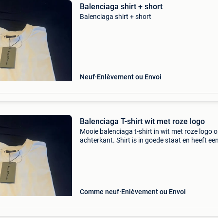
Balenciaga shirt + short
Balenciaga shirt + short
Neuf
Enlèvement ou Envoi
Balenciaga T-shirt wit met roze logo
Mooie balenciaga t-shirt in wit met roze logo 
achterkant. Shirt is in goede staat en heeft ee
oversized fit, typisch balenciaga. Perfect voor
houdt van designer streetwear. Kan zowel cas
Comme neuf
Enlèvement ou Envoi