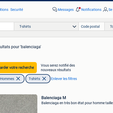
tions
Securité
Messages
Notifications
Se
T-shirts
T
ultats
pour 'balenciaga'
Vous serez notifié des
rder votre recherche
nouveaux résultats
| Hommes
T-shirts
Enlever les filtres
Balenciaga M
Balenciaga en très bon état pour homme taill