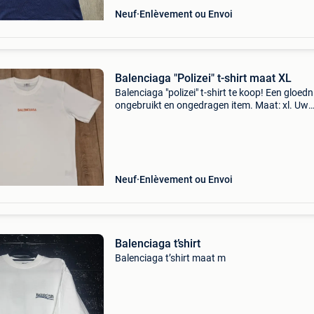
Neuf
Enlèvement ou Envoi
Balenciaga "Polizei" t-shirt maat XL
Balenciaga "polizei" t-shirt te koop! Een gloed
ongebruikt en ongedragen item. Maat: xl. Uw
serieuze bod en/of reactie zie ik graag tegemo
Let op: zie ook mijn andere advertenties!
Neuf
Enlèvement ou Envoi
Balenciaga t’shirt
Balenciaga t’shirt maat m