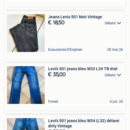
Jeans Levis 501 Noir Vintage
€ 18,50
Détails
Ecaussines-D'Enghien
28 mai 26
Levi's 501 jeans bleu W33 L34 TB état
€ 35,00
Détails
Forest
4 juil. 26
Levi’s 501 jeans bleu W34 (L32) délavé
dirty Vintage