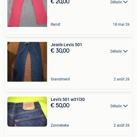
€ 20,00
Détails
Ranst
18 mai 26
Jean's Levis 501
€ 30,00
Détails
Grandmenil
2 août 26
Levi's 501 w31l30
€ 50,00
Détails
Zonnebeke
2 août 26