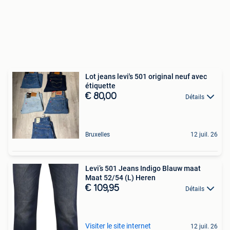
Lot jeans levi's 501 original neuf avec
étiquette
€ 80,00
Détails
Bruxelles
12 juil. 26
Levi’s 501 Jeans Indigo Blauw maat
Maat 52/54 (L) Heren
€ 109,95
Détails
Visiter le site internet
12 juil. 26