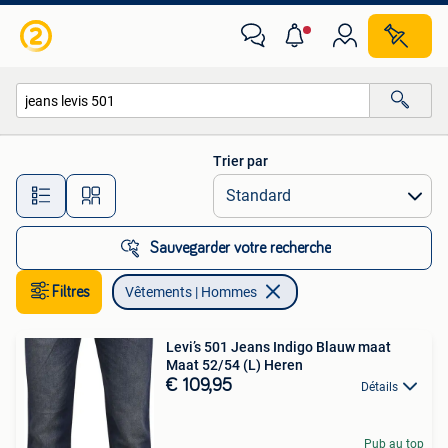
Vêtements | Hommes
Trier par
Toutes les distances…
Sauvegarder votre recherche
Filtres
Vêtements | Hommes
Levi’s 501 Jeans Indigo Blauw maat
Maat 52/54 (L) Heren
€ 109,95
Détails
Pub au top