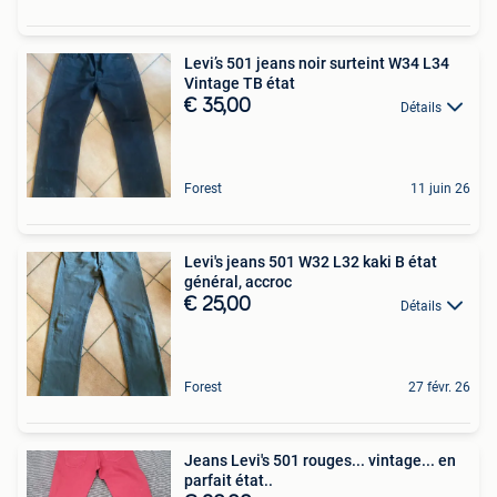
Levi’s 501 jeans noir surteint W34 L34
Vintage TB état
€ 35,00
Détails
Forest
11 juin 26
Levi's jeans 501 W32 L32 kaki B état
général, accroc
€ 25,00
Détails
Forest
27 févr. 26
Jeans Levi's 501 rouges... vintage... en
parfait état..