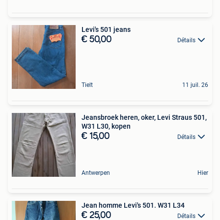
Levi's 501 jeans
€ 50,00
Détails
Tielt
11 juil. 26
Jeansbroek heren, oker, Levi Straus 501,
W31 L30, kopen
€ 15,00
Détails
Antwerpen
Hier
Jean homme Levi's 501. W31 L34
€ 25,00
Détails