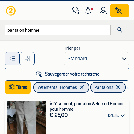
Pantalons
Trier par
Toutes les distances…
Sauvegarder votre recherche
Filtres
Vêtements | Hommes
Pantalons
Enle
À l'état neuf, pantalon Selected Homme
pour homme
€ 25,00
Détails