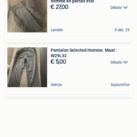
homme en parfait état
€ 27,00
Détails
Landen
9 déc. 25
Pantalon Selected Homme. Maat :
W29L32
€ 5,00
Détails
Deinze
Aujourd'hui