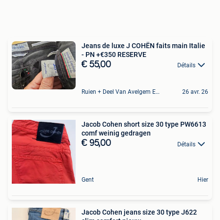
Jeans de luxe J COHËN faits main Italie
- PN +€350 RESERVE
€ 55,00
Détails
Ruien + Deel Van Avelgem En Waarmaarde
26 avr. 26
Jacob Cohen short size 30 type PW6613
comf weinig gedragen
€ 95,00
Détails
Gent
Hier
Jacob Cohen jeans size 30 type J622