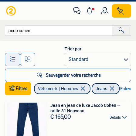
Jeans
Trier par
Toutes les distances…
Sauvegarder votre recherche
Filtres
Vêtements | Hommes
Jeans
Enlever l
Jean en jean de luxe Jacob Cohën —
taille 31 Nouveau
€ 165,00
Détails