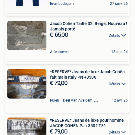
Erembodegem
27 janv. 26
Jacob Cohen Taille 32. Beige. Nouveau !
Jamais porté
€ 65,00
Détails
Attenhoven
18 mai 24
*RESERVE* Jeans de luxe Jacob Cohën
fait main Italy PN +350€
€ 79,00
Détails
Ruien + Deel Van Avelgem En Waarmaarde
12 avr. 26
*RESERVE* Jeans de luxe pour homme
JACOB COHËN Pa +350€ T31
€ 79,00
Détails