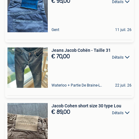
€ 95,00
Détails
Gent
11 juil. 26
Jeans Jacob Cohën - Taille 31
€ 70,00
Détails
Waterloo + Partie De Braine-L'Alleud, De Ohain
22 juil. 26
Jacob Cohen short size 30 type Lou
€ 89,00
Détails