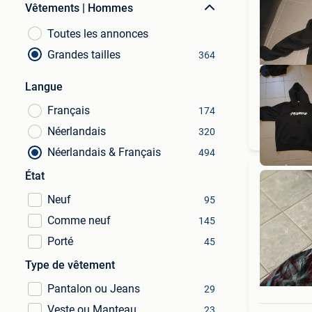
Vêtements | Hommes
Toutes les annonces
Grandes tailles
364
Langue
Français
174
Néerlandais
320
Néerlandais & Français
494
État
Neuf
95
Comme neuf
145
Porté
45
Type de vêtement
Pantalon ou Jeans
29
Veste ou Manteau
23