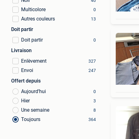
Noir
40
Multicolore
0
Autres couleurs
13
Doit partir
Doit partir
0
Livraison
Enlèvement
327
Envoi
247
Offert depuis
Aujourd’hui
0
Hier
3
Une semaine
8
Toujours
364