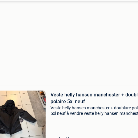
Veste helly hansen manchester + doubl
polaire 5xl neuf
Veste helly hansen manchester + doublure pol
5xl neuf à vendre veste helly hansen manchest
xl + la doublure toute neuve jamais porté enco
avec les étiquettes dessus la veste coûte
maintenant