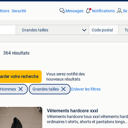
tions
Securité
Messages
Notifications
Se
Grandes tailles
T
364 résultats
Vous serez notifié des
rder votre recherche
nouveaux résultats
| Hommes
Grandes tailles
Enlever les filtres
Vêtements hardcore xxxl
Vêtements hardcore tous xxxl vêtements har
ordinaires t-shirts, shorts et pantalons longs
masters of hardcore clothing t-shirt + 2 panta