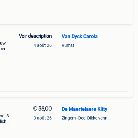
Voir description
Van Dyck Carola
ieuw
4 août 26
Rumst
 per
 nog
€ 38,00
De Maertelaere Kitty
ng, 3
3 août 26
Zingem+Deel Dikkelvenne En Nederzwalm-Hermelgem
licht
sten
o