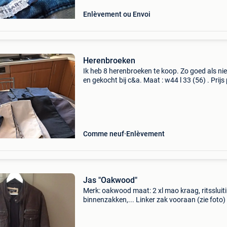
Enlèvement ou Envoi
Herenbroeken
Ik heb 8 herenbroeken te koop. Zo goed als n
en gekocht bij c&a. Maat : w44 l 33 (56) . Prijs
broek 5 euro en wanneer je alles koopt, krijg je
een korte broek, standbroek en jogging er
Comme neuf
Enlèvement
Jas "Oakwood"
Merk: oakwood maat: 2 xl mao kraag, ritssluiti
binnenzakken,... Linker zak vooraan (zie foto) 
beschadigd. Kan worden hersteld. Verzendko
zijn voor de koper: 5,50 euro afhaalpunt 7 eur