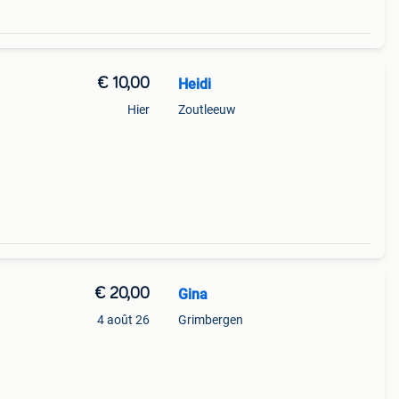
€ 10,00
Heidi
Hier
Zoutleeuw
€ 20,00
Gina
4 août 26
Grimbergen