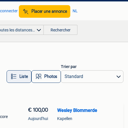
 connecter
NL
Placer une annonce
outes les distances…
Rechercher
Trier par
Liste
Photos
€ 100,00
Wesley Blommerde
dcore
Aujourd'hui
Kapellen
lons