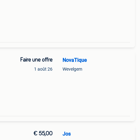
Faire une offre
NovaTique
1 août 26
Wevelgem
€ 55,00
Jos