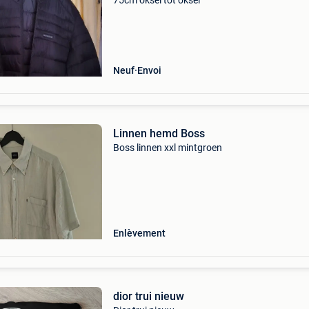
75cm oksel tot oksel
Neuf
Envoi
Linnen hemd Boss
Boss linnen xxl mintgroen
Enlèvement
dior trui nieuw