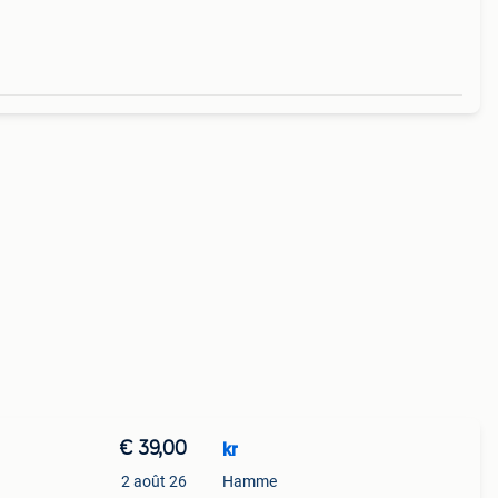
€ 39,00
kr
2 août 26
Hamme