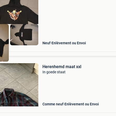
pull polaire angerfist hardcore, t-shirt
Neuf
Enlèvement ou Envoi
Herenhemd maat xxl
In goede staat
Comme neuf
Enlèvement ou Envoi