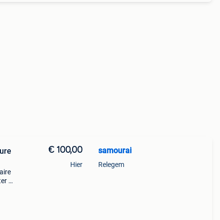
€ 100,00
samourai
ure
Hier
Relegem
aire
er 5
re