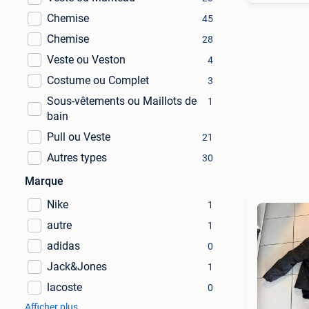
Chemise
45
Chemise
28
Veste ou Veston
4
Costume ou Complet
3
Sous-vêtements ou Maillots de
1
bain
Pull ou Veste
21
Autres types
30
Marque
Nike
1
autre
1
adidas
0
Jack&Jones
1
lacoste
0
Afficher plus