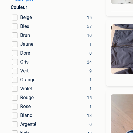
Couleur
Beige
15
Bleu
57
Brun
10
Jaune
1
Doré
0
Gris
24
Vert
9
Orange
1
Violet
1
Rouge
15
Rose
1
Blanc
13
Argenté
0