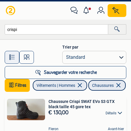
Chaussures
Trier par
Toutes les distances…
Sauvegarder votre recherche
Filtres
Vêtements | Hommes
Chaussures
En
Chaussure Crispi SWAT EVo S3 GTX
black taille 45 gore tex
€ 130,00
Détails
Fleron
Avant-hier