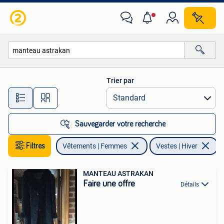
Vestes | Hiver
Trier par
Toutes les distances…
Sauvegarder votre recherche
Filtres
Vêtements | Femmes
Vestes | Hiver
E
MANTEAU ASTRAKAN
Faire une offre
Détails