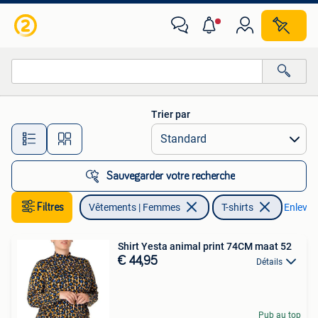
T-shirts
Trier par
Toutes les distances…
Sauvegarder votre recherche
Filtres
Vêtements | Femmes
T-shirts
Enlever 
Shirt Yesta animal print 74CM maat 52
€ 44,95
Détails
Pub au top