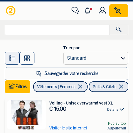
Pulls & Gilets
Trier par
Toutes les distances…
Sauvegarder votre recherche
Filtres
Vêtements | Femmes
Pulls & Gilets
En
Veiling - Unisex verwarmd vest XL
€ 15,00
Détails
Pub au top
Visiter le site internet
Aujourd'hui