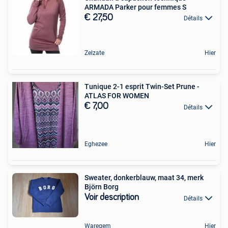
ARMADA Parker pour femmes S
€ 27,50
Détails
Zelzate
Hier
Tunique 2-1 esprit Twin-Set Prune -
ATLAS FOR WOMEN
€ 7,00
Détails
Eghezee
Hier
Sweater, donkerblauw, maat 34, merk
Björn Borg
Voir description
Détails
Waregem
Hier