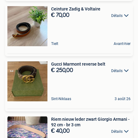
Ceinture Zadig & Voltaire
€ 70,00
Détails
Tielt
Avant-hier
Gucci Marmont reverse belt
€ 250,00
Détails
Sint-Niklaas
3 août 26
Riem nieuw leder zwart Giorgio Armani -
92 cm - br 3 cm
€ 40,00
Détails