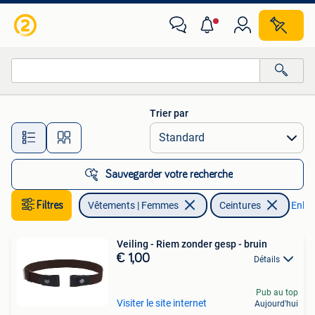
Ceintures
Trier par
Toutes les distances…
Sauvegarder votre recherche
Filtres
Vêtements | Femmes
Ceintures
Enleve
Veiling - Riem zonder gesp - bruin
€ 1,00
Détails
Pub au top
Visiter le site internet
Aujourd'hui