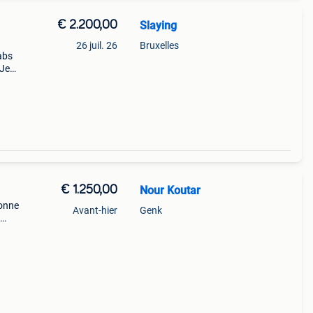
€ 2.200,00
Slaying
26 juil. 26
Bruxelles
abs
 Je
rtable
€ 1.250,00
Nour Koutar
onne
Avant-hier
Genk
e)