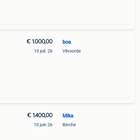
€ 1.000,00
boa
10 juil. 26
Vilvoorde
€ 1.400,00
Mika
10 juin 26
Binche