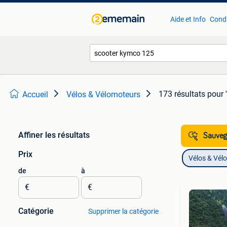
Aide et Info
Condi
173 résultats
pour 
Accueil
Vélos & Vélomoteurs
Affiner les résultats
Sauvega
Prix
Vélos & Vél
de
à
€
€
Catégorie
Supprimer la catégorie