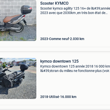
Scooter KYMCO
Scooter kymco agility 125 16+ de l&#39;anné
2023 avec que 2030km ,en très bon état de
fonctionnement. Ct. Ok ,pas d&#39;échange et
fixe !!!
2023
Comme neuf
2.030
km
kymco downtown 125
Kymco downtown 125 année 2018 16 000 km
l&#39;écran du milieu ne fonctionne plus (voir
photos). Je suis passé à la moto.
2018
Utilisé
16.000
km