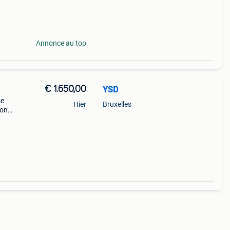
ique.
Annonce au top
€ 1.650,00
YSD
se
Hier
Bruxelles
bon