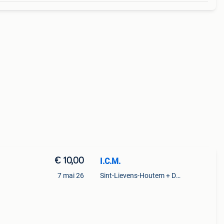
€ 10,00
I.C.M.
7 mai 26
Sint-Lievens-Houtem + Deel Oombergen