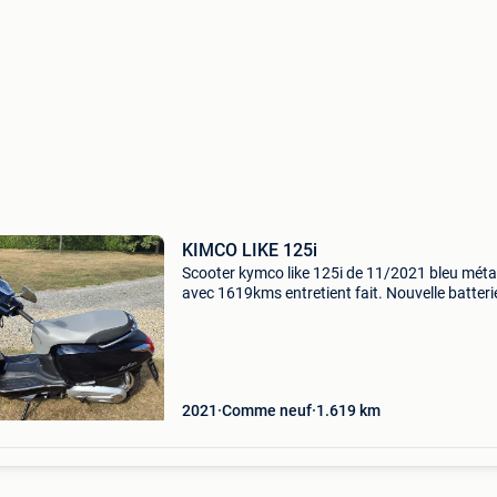
KIMCO LIKE 125i
Scooter kymco like 125i de 11/2021 bleu métal
avec 1619kms entretient fait. Nouvelle batteri
Vente cause achat plus gros. 0475/93.65.68
Kymco like 125
2021
Comme neuf
1.619
km