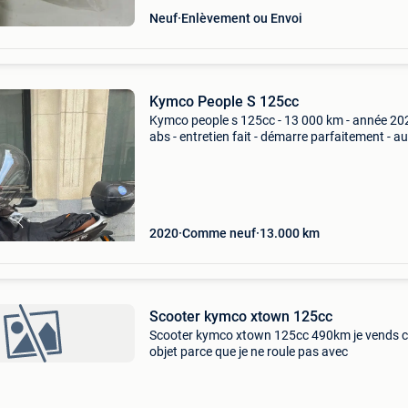
Neuf
Enlèvement ou Envoi
Kymco People S 125cc
Kymco people s 125cc - 13 000 km - année 202
abs - entretien fait - démarre parfaitement - a
frais à prévoir - couverture jambes tucano ur
(140 euros)
2020
Comme neuf
13.000
km
Scooter kymco xtown 125cc
Scooter kymco xtown 125cc 490km je vends c
objet parce que je ne roule pas avec