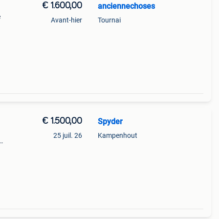
€ 1.600,00
anciennechoses
e
Avant-hier
Tournai
 prix
€ 1.500,00
Spyder
25 juil. 26
Kampenhout