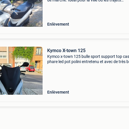
de marche. Idéal pour la ville ou les trajets
quotidiens. 📌Très fiable, maniable et économ
📌Kilométrage : 17 000 km 📌première
immatriculation :
Enlèvement
Kymco X-town 125
Kymco x-town 125 bulle sport support top ca
phare led pot polini entretenu et avec de très 
pneus
Enlèvement