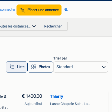
 connecter
NL
Placer une annonce
outes les distances…
Rechercher
Trier par
Liste
Photos
€ 1.400,00
Thierry
le &
Aujourd'hui
Lasne-Chapelle-Saint-Lambert
 état