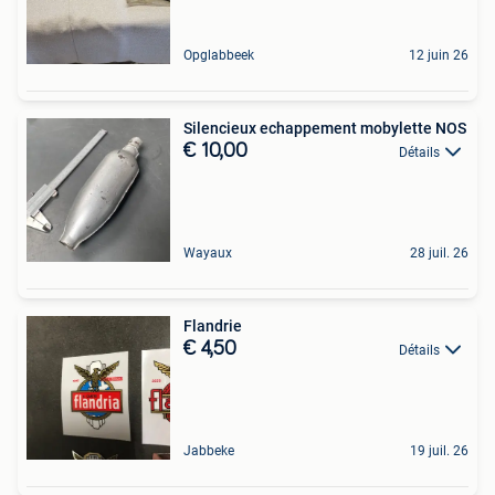
Opglabbeek
12 juin 26
Silencieux echappement mobylette NOS
€ 10,00
Détails
Wayaux
28 juil. 26
Flandrie
€ 4,50
Détails
Jabbeke
19 juil. 26