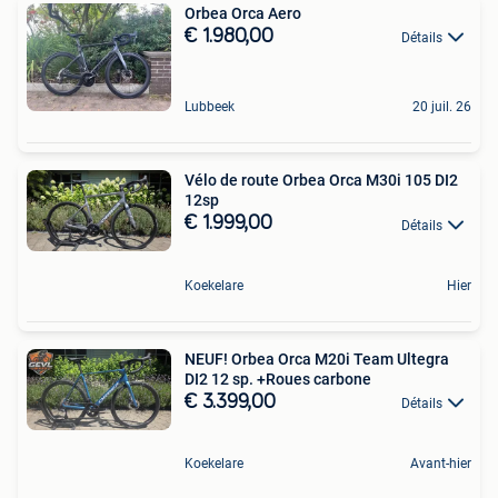
Orbea Orca Aero
€ 1.980,00
Détails
Lubbeek
20 juil. 26
Vélo de route Orbea Orca M30i 105 DI2
12sp
€ 1.999,00
Détails
Koekelare
Hier
NEUF! Orbea Orca M20i Team Ultegra
DI2 12 sp. +Roues carbone
€ 3.399,00
Détails
Koekelare
Avant-hier