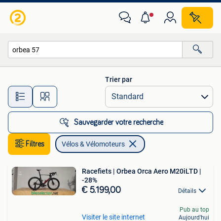
Vélos & Vélomoteurs
Trier par
Toutes les distances…
Sauvegarder votre recherche
Filtres
Vélos & Vélomoteurs
Racefiets | Orbea Orca Aero M20iLTD |
-28%
€ 5.199,00
Détails
Pub au top
Visiter le site internet
Aujourd'hui