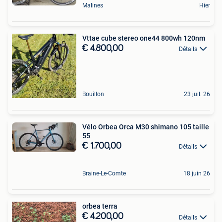
Malines
Hier
Vttae cube stereo one44 800wh 120nm
€ 4.800,00
Détails
Bouillon
23 juil. 26
Vélo Orbea Orca M30 shimano 105 taille
55
€ 1.700,00
Détails
Braine-Le-Comte
18 juin 26
orbea terra
€ 4.200,00
Détails