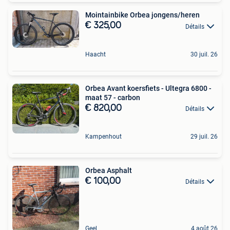
Mointainbike Orbea jongens/heren
€ 325,00
Détails
Haacht
30 juil. 26
Orbea Avant koersfiets - Ultegra 6800 -
maat 57 - carbon
€ 820,00
Détails
Kampenhout
29 juil. 26
Orbea Asphalt
€ 100,00
Détails
Geel
4 août 26