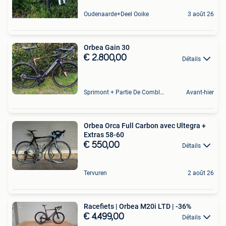
Oudenaarde+Deel Ooike
3 août 26
Orbea Gain 30
€ 2.800,00
Détails
Sprimont + Partie De Comblain-Au-Pont
Avant-hier
Orbea Orca Full Carbon avec Ultegra +
Extras 58-60
€ 550,00
Détails
Tervuren
2 août 26
Racefiets | Orbea M20i LTD | -36%
€ 4.499,00
Détails