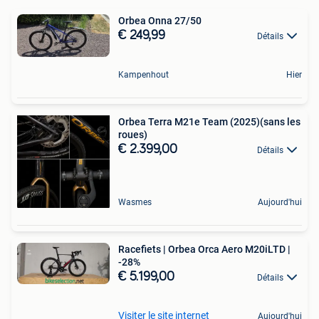
Orbea Onna 27/50
€ 249,99
Détails
Kampenhout
Hier
Orbea Terra M21e Team (2025)(sans les
roues)
€ 2.399,00
Détails
Wasmes
Aujourd'hui
Racefiets | Orbea Orca Aero M20iLTD |
-28%
€ 5.199,00
Détails
Visiter le site internet
Aujourd'hui