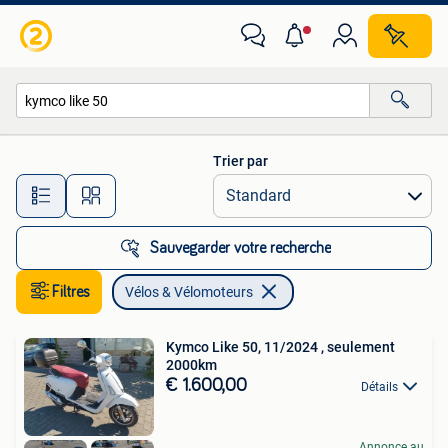
Vélos & Vélomoteurs
Trier par
Toutes les distances…
Sauvegarder votre recherche
Filtres
Vélos & Vélomoteurs
Kymco Like 50, 11/2024 , seulement
2000km
€ 1.600,00
Détails
Annonce au