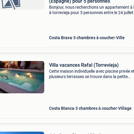
(Espagne) pour 5 personnes
Bonjour, nous recherchons un appartement à 
à torrevieja pour 5 personnes entre le 24 juillet 
14 août. Les dates peuvent être légèrement
flexibles. Nous recherchons de préférence : 3
chambr
Costa Brava
3 chambres à coucher
Ville
Villa vacances Rafal (Torrevieja)
Cette maison individuelle avec piscine privée e
plusieurs terrasses se trouve dans la petite
urbanisation de rafal, entourée de plantations
d’oranges et de grenades et d’un doux et
romantique paysage
Costa Blanca
3 chambres à coucher
Village