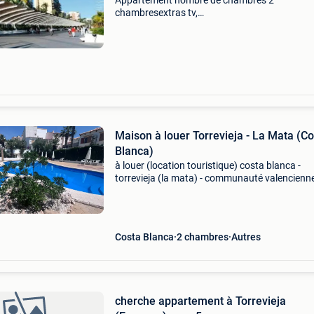
Appartement nombre de chambres 2
chambresextras tv,
climatisationdescriptiondescriptiondescriptio
nouvel appartement moderne torrevieja — 2
chambres - cuisine-salon — 4 personnes — à 
mètres de la
Maison à louer Torrevieja - La Mata (C
Blanca)
à louer (location touristique) costa blanca -
torrevieja (la mata) - communauté valencienne
espagne urb. "el balcon de torreblanca", à pro
de la mer ! Licence touristique : vt-512274-
Costa Blanca
2 chambres
Autres
cherche appartement à Torrevieja