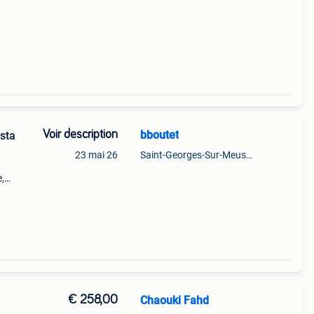
n
400
Voir description
bboutet
osta
23 mai 26
Saint-Georges-Sur-Meuse+Partie De Hermalle-Sous-Huy
,
ximité
€ 258,00
Chaouki Fahd