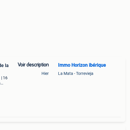
Voir description
Immo Horizon ibérique
e la
Hier
La Mata - Torrevieja
 | 16
a
ement