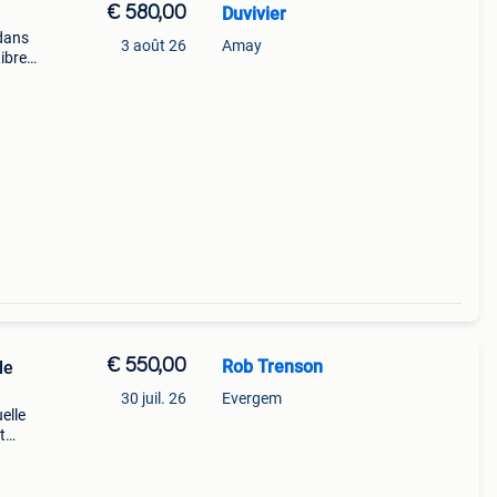
€ 580,00
Duvivier
dans
3 août 26
Amay
ibre
 40
€ 550,00
Rob Trenson
le
30 juil. 26
Evergem
uelle
t