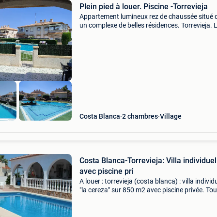
Plein pied à louer. Piscine -Torrevieja
Appartement lumineux rez de chaussée situé 
un complexe de belles résidences. Torrevieja. L
du 15 au 28 août. Soleil garanti. Location
mensuelle possible. Grande terrasse privée de
m2 avec
Costa Blanca
2 chambres
Village
Costa Blanca-Torrevieja: Villa individuel
avec piscine pri
A louer : torrevieja (costa blanca) : villa individ
"la cereza" sur 850 m2 avec piscine privée. Tou
confort. Endroit magnifique et calme. Wifi et
climatisation, douche extérieure, tv-v