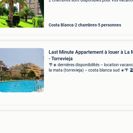
2 chambres sont disponibles pour vos vacanc
pour l&#39;hivernage. Prix spéciaux pour les
visiteurs en hiver transport à l&#39;aéroport +
Costa Blanca
2 chambres
5 personnes
Last Minute Appartement à louer à La 
- Torrevieja
🌴☀️ dernières disponibilités – location vacan
la mata (torrevieja) – costa blanca sud ☀️🌴 🏖
appartement de vacances 2 chambres à seul
800 mètres de la plage de la mata 📅 disponibil