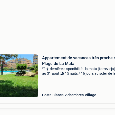
Appartement de vacances très proche d
Plage de La Mata
🌴☀️ dernière disponibilité - la mata (torrevieja)
au 31 août 🏖️ 15 nuits / 16 jours au soleil de l
costa blanca sud 📅 en été : disponible uniqu
du 16 au 31 août septembre et octobre sont
Costa Blanca
2 chambres
Village