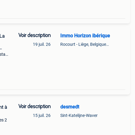
Voir description
Immo Horizon ibérique
 La
19 juil. 26
Rocourt - Liège, Belgique et La Mata - Torrevieja
 –
osta
 2
Voir description
desmedt
nt à
15 juil. 26
Sint-Katelijne-Waver
es 2
n