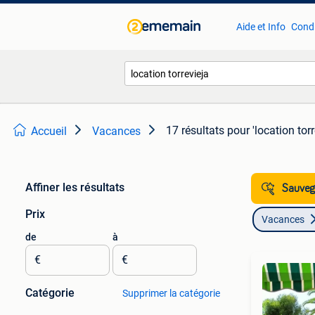
Aide et Info
Condi
17 résultats
pour 'location torr
Accueil
Vacances
Affiner les résultats
Sauvega
Prix
Vacances
de
à
€
€
Catégorie
Supprimer la catégorie