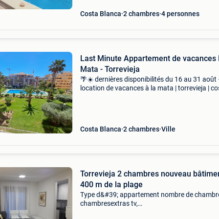
Costa Blanca
2 chambres
4 personnes
Last Minute Appartement de vacances
Mata - Torrevieja
🌴☀️ dernières disponibilités du 16 au 31 août
location de vacances à la mata | torrevieja | c
blanca sud ☀️🌴 🏖️ appartement de vacances
chambres à seulement 800 mètres de la
magnifique plag
Costa Blanca
2 chambres
Ville
Torrevieja 2 chambres nouveau bâtime
400 m de la plage
Type d&#39; appartement nombre de chambr
chambresextras tv,
climatisationdescriptiondescriptiondescriptio