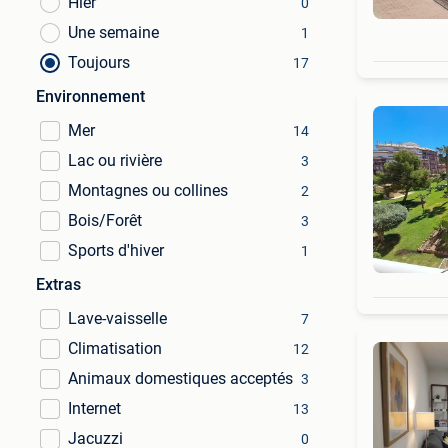
Hier
0
Une semaine
1
Toujours
17
Environnement
Mer
14
Lac ou rivière
3
Montagnes ou collines
2
Bois/Forêt
3
Sports d'hiver
1
Extras
Lave-vaisselle
7
Climatisation
12
Animaux domestiques acceptés
3
Internet
13
Jacuzzi
0