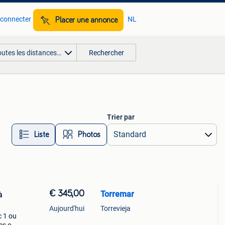
 connecter
NL
Placer une annonce
outes les distances…
Rechercher
Trier par
Liste
Photos
€ 345,00
Torremar
à
Aujourd'hui
Torrevieja
 1 ou