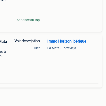
es ou
 lo
Annonce au top
Voir description
Immo Horizon ibérique
Mata
Hier
La Mata - Torrevieja
ces à
️
ement
ités