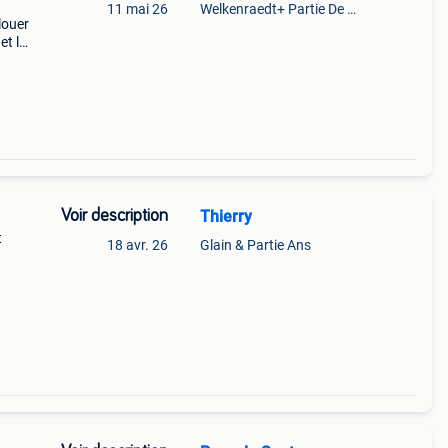
11 mai 26
Welkenraedt+ Partie De Baelen
louer
et le
Voir description
Thierry
t
18 avr. 26
Glain & Partie Ans