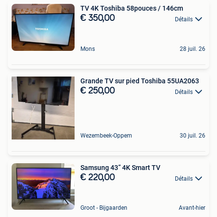
TV 4K Toshiba 58pouces / 146cm
€ 350,00
Détails
Mons
28 juil. 26
Grande TV sur pied Toshiba 55UA2063
€ 250,00
Détails
Wezembeek-Oppem
30 juil. 26
Samsung 43” 4K Smart TV
€ 220,00
Détails
Groot - Bijgaarden
Avant-hier