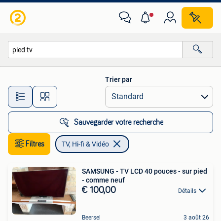
TV, Hi-fi & Vidéo
Trier par
Toutes les distances…
Sauvegarder votre recherche
Filtres
TV, Hi-fi & Vidéo
SAMSUNG - TV LCD 40 pouces - sur pied
- comme neuf
€ 100,00
Détails
Beersel
3 août 26