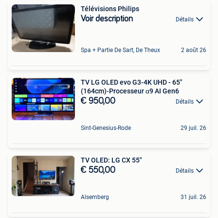
Télévisions Philips
Voir description
Détails
Spa + Partie De Sart, De Theux
2 août 26
TV LG OLED evo G3-4K UHD - 65"
(164cm)-Processeur α9 AI Gen6
€ 950,00
Détails
Sint-Genesius-Rode
29 juil. 26
TV OLED: LG CX 55"
€ 550,00
Détails
Alsemberg
31 juil. 26