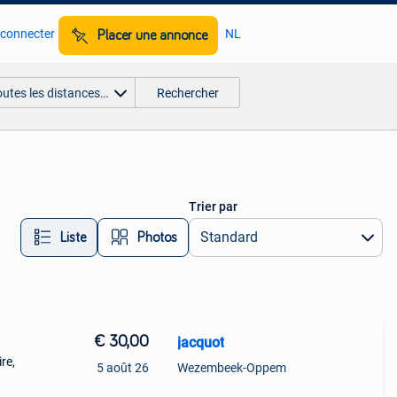
 connecter
NL
Placer une annonce
outes les distances…
Rechercher
Trier par
Liste
Photos
€ 30,00
jacquot
re,
5 août 26
Wezembeek-Oppem