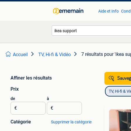
Aide et Info
Condi
7 résultats
pour 'ikea su
Accueil
TV, Hi-fi & Vidéo
Affiner les résultats
Sauvega
Prix
TV, Hi-fi & V
de
à
€
€
Catégorie
Supprimer la catégorie