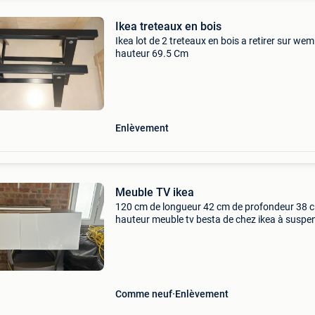
Ikea treteaux en bois
Ikea lot de 2 treteaux en bois a retirer sur we
hauteur 69.5 Cm
Enlèvement
Meuble TV ikea
120 cm de longueur 42 cm de profondeur 38 
hauteur meuble tv besta de chez ikea à suspe
Les rails de fixation ne sont pas fournis avec. I
possible de changer les portes avec celles visi
Comme neuf
Enlèvement