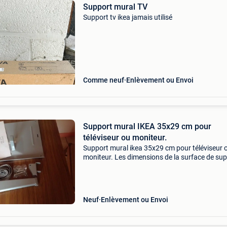
Support mural TV
Support tv ikea jamais utilisé
Comme neuf
Enlèvement ou Envoi
Support mural IKEA 35x29 cm pour
téléviseur ou moniteur.
Support mural ikea 35x29 cm pour téléviseur 
moniteur. Les dimensions de la surface de su
pour un écran ou un téléviseur sont de 35 x 2
25 Kg maximum. Les instructions de fixation 
inc
Neuf
Enlèvement ou Envoi