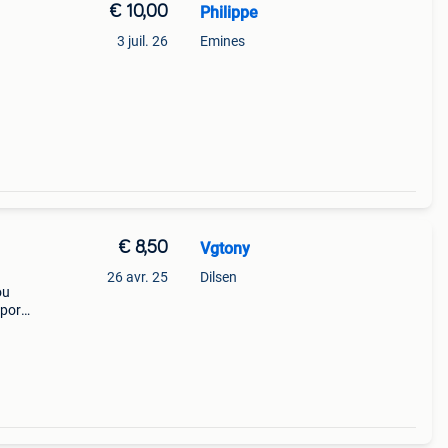
€ 10,00
Philippe
3 juil. 26
Emines
€ 8,50
Vgtony
26 avr. 25
Dilsen
ou
pport
9 cm.
sont