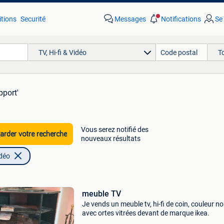
tions
Securité
Messages
Notifications
Se
TV, Hi-fi & Vidéo
T
pport'
Vous serez notifié des
rder votre recherche
nouveaux résultats
idéo
meuble TV
Je vends un meuble tv, hi-fi de coin, couleur noi
avec ortes vitrées devant de marque ikea.