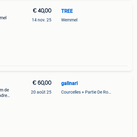
€ 40,00
TREE
mmel
14 nov. 25
Wemmel
€ 60,00
galinari
cm de
20 août 25
Courcelles + Partie De Roux
ndre.
l est