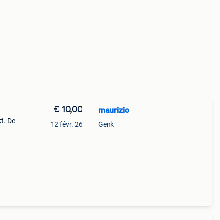
€ 10,00
maurizio
kt. De
12 févr. 26
Genk