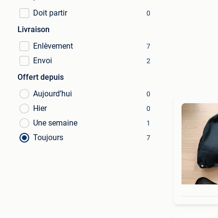
Doit partir
0
Livraison
Enlèvement
7
Envoi
2
Offert depuis
Aujourd’hui
0
Hier
0
Une semaine
1
Toujours
7