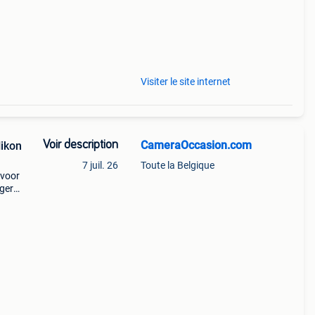
Visiter le site internet
Voir description
CameraOccasion.com
Nikon
7 juil. 26
Toute la Belgique
 voor
ogere
op
dver