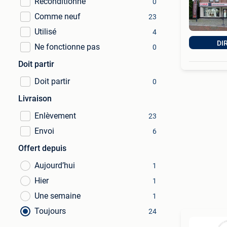
Reconditionné
0
Comme neuf
23
Utilisé
4
DI
Ne fonctionne pas
0
Doit partir
Doit partir
0
Livraison
Enlèvement
23
Envoi
6
Offert depuis
Aujourd’hui
1
Hier
1
Une semaine
1
Toujours
24