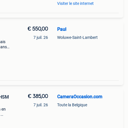
Visiter le site internet
€ 550,00
Paul
7 juil. 26
Woluwe-Saint-Lambert
ais
 dans
€ 385,00
CameraOccasion.com
 HSM
7 juil. 26
Toute la Belgique
n en
.
.5-
.com