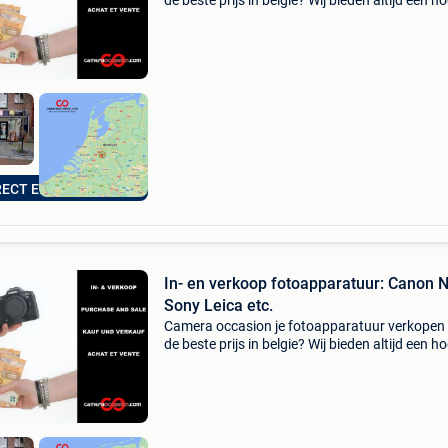
de beste prijs in belgie? Wij bieden altijd een h
prijs dan o.a. Kamera express en mpb. Aanko
niet verplicht. Klik op de link onderaan deze a
RECT EEN BOD!
In- en verkoop fotoapparatuur: Canon 
Sony Leica etc.
Camera occasion je fotoapparatuur verkopen
de beste prijs in belgie? Wij bieden altijd een h
prijs dan o.a. Kamera express en mpb. Aanko
niet verplicht. Klik op de link onderaan deze a