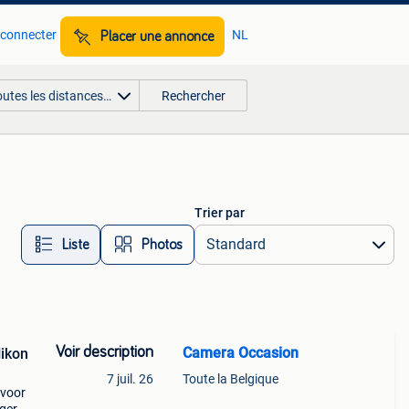
 connecter
NL
Placer une annonce
outes les distances…
Rechercher
Trier par
Liste
Photos
Voir description
Camera Occasion
Nikon
7 juil. 26
Toute la Belgique
 voor