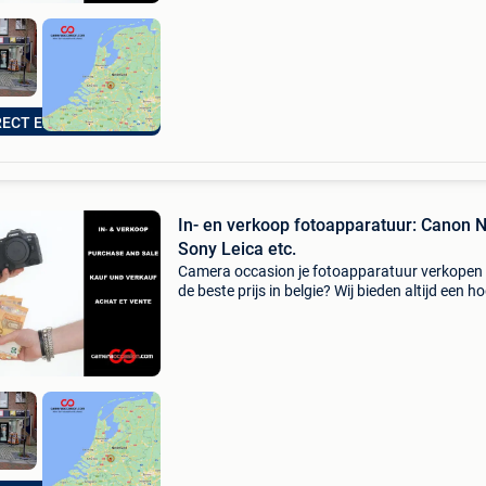
RECT EEN BOD!
In- en verkoop fotoapparatuur: Canon 
Sony Leica etc.
Camera occasion je fotoapparatuur verkopen
de beste prijs in belgie? Wij bieden altijd een h
prijs dan o.a. Kamera express en mpb. Aanko
niet verplicht. Klik op de link onderaan deze a