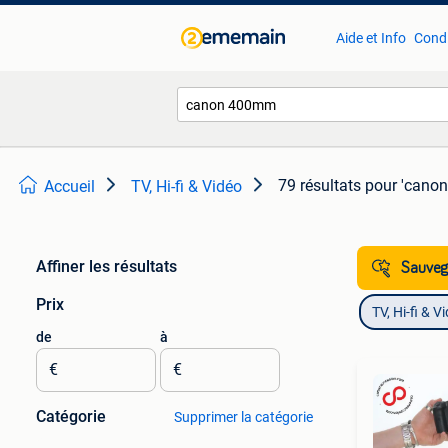
Aide et Info
Condi
79 résultats
pour 'cano
Accueil
TV, Hi-fi & Vidéo
Affiner les résultats
Sauvega
Prix
TV, Hi-fi & V
de
à
€
€
Catégorie
Supprimer la catégorie