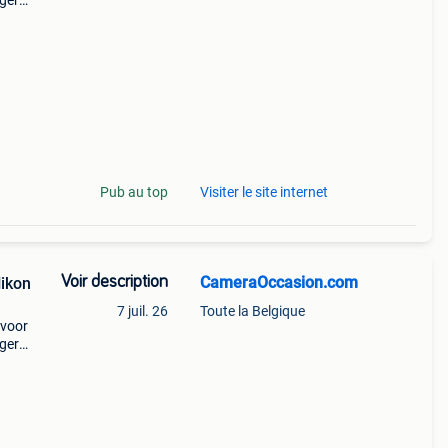
ogere
op
dver
Pub au top
Visiter le site internet
Voir description
CameraOccasion.com
Nikon
7 juil. 26
Toute la Belgique
 voor
ogere
op
dver