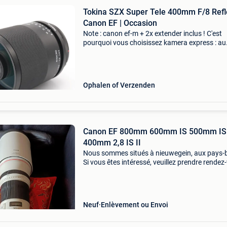
Tokina SZX Super Tele 400mm F/8 Refl
Canon EF | Occasion
Note : canon ef-m + 2x extender inclus ! C'est
pourquoi vous choisissez kamera express : au
moins 12 mois de garantie* sur les produits
d'occasion livraison gratuite à partir de 100,- 9
magasi
Ophalen of Verzenden
Canon EF 800mm 600mm IS 500mm IS 
400mm 2,8 IS II
Nous sommes situés à nieuwegein, aux pays-
Si vous êtes intéressé, veuillez prendre rendez
avec nous. Nous serions heureux de vous aider
vous êtes sérieusement intéressé et envisage
Neuf
Enlèvement ou Envoi