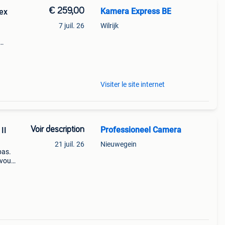
€ 259,00
Kamera Express BE
ex
7 juil. 26
Wilrijk
Visiter le site internet
Voir description
Professioneel Camera
II
21 juil. 26
Nieuwegein
bas.
-vous
 si
z d&