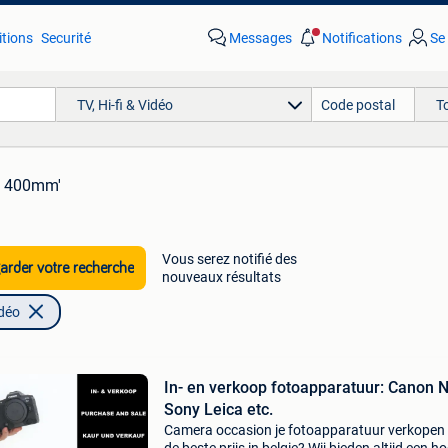
tions
Securité
Messages
Notifications
Se
TV, Hi-fi & Vidéo
T
n 400mm'
Vous serez notifié des
rder votre recherche
nouveaux résultats
idéo
In- en verkoop fotoapparatuur: Canon 
Sony Leica etc.
Camera occasion je fotoapparatuur verkopen