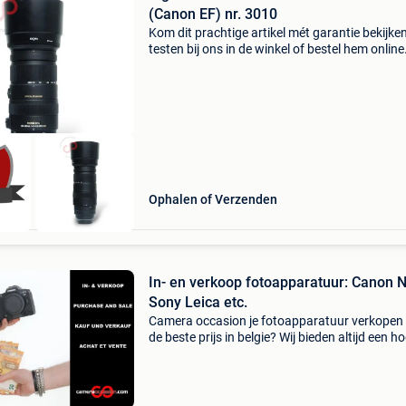
(Canon EF) nr. 3010
Kom dit prachtige artikel mét garantie bekijke
testen bij ons in de winkel of bestel hem online
Kwaliteitsaanduiding: * sigma 120-400mm f/4
5.6 Dg os hsm (canon ef) bij cameraoccasion
vind
Ophalen of Verzenden
In- en verkoop fotoapparatuur: Canon 
Sony Leica etc.
Camera occasion je fotoapparatuur verkopen
de beste prijs in belgie? Wij bieden altijd een h
prijs dan o.a. Kamera express en mpb. Aanko
niet verplicht. Klik op de link onderaan deze a