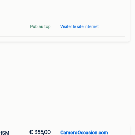
Pub au top
Visiter le site internet
€ 385,00
CameraOccasion.com
 HSM