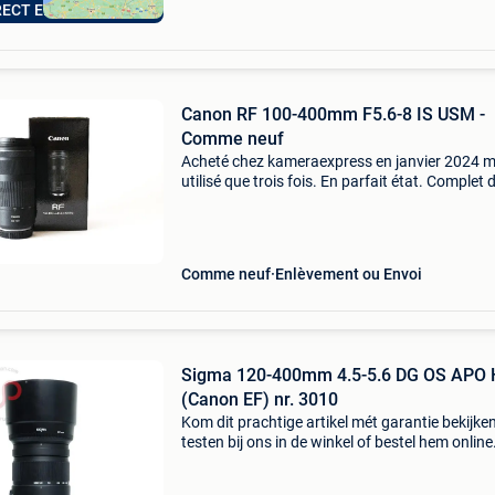
RECT EEN BOD!
Canon RF 100-400mm F5.6-8 IS USM -
Comme neuf
Acheté chez kameraexpress en janvier 2024 m
utilisé que trois fois. En parfait état. Complet
sa boîte d’origine.
Comme neuf
Enlèvement ou Envoi
Sigma 120-400mm 4.5-5.6 DG OS APO
(Canon EF) nr. 3010
Kom dit prachtige artikel mét garantie bekijke
testen bij ons in de winkel of bestel hem online
Kwaliteitsaanduiding: * sigma 120-400mm f/4
5.6 Dg os hsm (canon ef) bij cameraoccasion