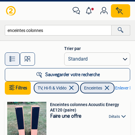
Enceintes
Trier par
Toutes les distances…
Sauvegarder votre recherche
Filtres
TV, Hi-fi & Vidéo
Enceintes
Enlever les 
Enceintes colonnes Acoustic Energy
AE120 (paire)
Faire une offre
Détails