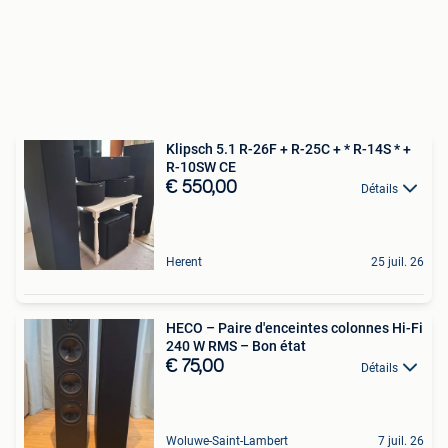
Klipsch 5.1 R-26F + R-25C + * R-14S * +
R-10SW CE
€ 550,00
Détails
Herent
25 juil. 26
HECO – Paire d'enceintes colonnes Hi-Fi
240 W RMS – Bon état
€ 75,00
Détails
Woluwe-Saint-Lambert
7 juil. 26